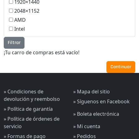
1920×1440
2048×1152
AMD
Intel
Filtrar
¡Tu carro de compras está vacío!
Continuar
» Condiciones de
» Mapa del sitio
devolución y reembolso
» Síguenos en Facebook
» Política de garantía
» Boleta electrónica
» Política de órdenes de
servicio
» Mi cuenta
» Formas de pago
» Pedidos