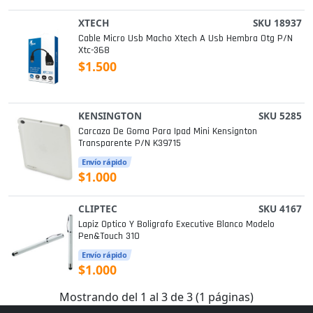
XTECH
SKU 18937
Cable Micro Usb Macho Xtech A Usb Hembra Otg P/n
Xtc-368
$1.500
KENSINGTON
SKU 5285
Carcaza De Goma Para Ipad Mini Kensignton
Transparente P/n K39715
Envío rápido
$1.000
CLIPTEC
SKU 4167
Lapiz Optico Y Boligrafo Executive Blanco Modelo
Pen&touch 310
Envío rápido
$1.000
Mostrando del 1 al 3 de 3 (1 páginas)