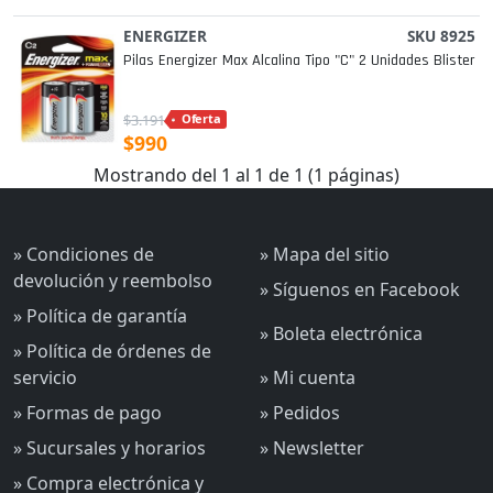
ENERGIZER
SKU 8925
Pilas Energizer Max Alcalina Tipo "c" 2 Unidades Blister
$3.191
Oferta
$990
Mostrando del 1 al 1 de 1 (1 páginas)
» Condiciones de
» Mapa del sitio
devolución y reembolso
» Síguenos en Facebook
» Política de garantía
» Boleta electrónica
» Política de órdenes de
servicio
» Mi cuenta
» Formas de pago
» Pedidos
» Sucursales y horarios
» Newsletter
» Compra electrónica y