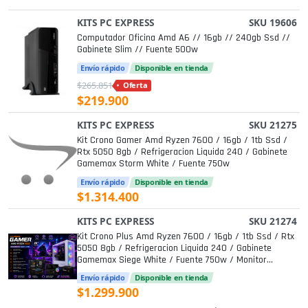
KITS PC EXPRESS
SKU 19606
Computador Oficina Amd A6 // 16gb // 240gb Ssd //
Gabinete Slim // Fuente 500w
Envío rápido
Disponible en tienda
$265.851
Oferta
$219.900
KITS PC EXPRESS
SKU 21275
Kit Crono Gamer Amd Ryzen 7600 / 16gb / 1tb Ssd /
Rtx 5050 8gb / Refrigeracion Liquida 240 / Gabinete
Gamemax Storm White / Fuente 750w
Envío rápido
Disponible en tienda
$1.314.400
KITS PC EXPRESS
SKU 21274
Kit Crono Plus Amd Ryzen 7600 / 16gb / 1tb Ssd / Rtx
5050 8gb / Refrigeracion Liquida 240 / Gabinete
Gamemax Siege White / Fuente 750w / Monitor
Gigabyte 25" Gs25f2
Envío rápido
Disponible en tienda
$1.299.900