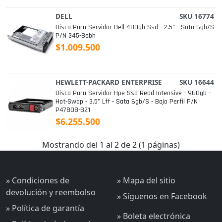
DELL
SKU 16774
Disco Para Servidor Dell 480gb Ssd - 2.5" - Sata 6gb/s
P/n 345-Bebh
$1.009.500
HEWLETT-PACKARD ENTERPRISE
SKU 16644
Disco Para Servidor Hpe Ssd Read Intensive - 960gb -
Hot-Swap - 3.5" Lff - Sata 6gb/s - Bajo Perfil P/n
P47808-B21
$6.255.500
Mostrando del 1 al 2 de 2 (1 páginas)
» Condiciones de
» Mapa del sitio
devolución y reembolso
» Síguenos en Facebook
» Política de garantía
» Boleta electrónica