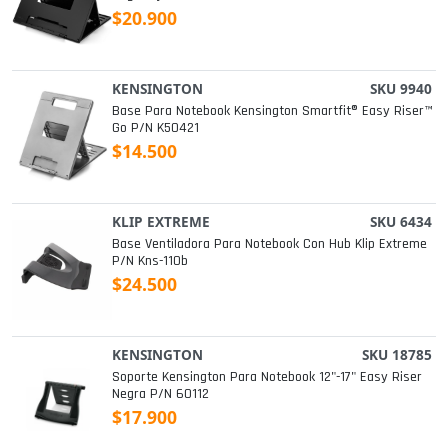
$20.900
KENSINGTON
SKU 9940
Base Para Notebook Kensington Smartfit® Easy Riser™
Go P/n K50421
$14.500
KLIP EXTREME
SKU 6434
Base Ventiladora Para Notebook Con Hub Klip Extreme
P/n Kns-110b
$24.500
KENSINGTON
SKU 18785
Soporte Kensington Para Notebook 12"-17" Easy Riser
Negra P/n 60112
$17.900