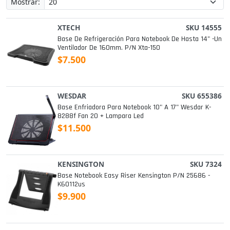
Mostrar:
XTECH
SKU 14555
Base De Refrigeración Para Notebook De Hasta 14" -un
Ventilador De 160mm. P/n Xta-150
$7.500
WESDAR
SKU 655386
Base Enfriadora Para Notebook 10" A 17" Wesdar K-
8288f Fan 20 + Lampara Led
$11.500
KENSINGTON
SKU 7324
Base Notebook Easy Riser Kensington P/n 25686 -
K60112us
$9.900