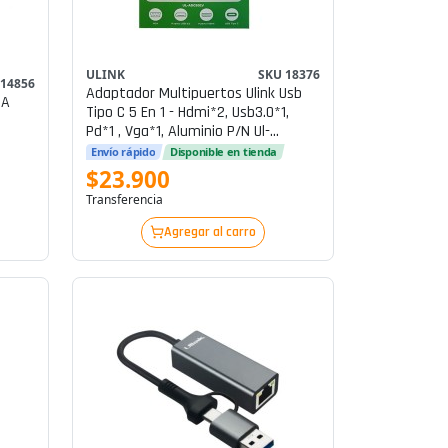
ULINK
SKU 18376
 14856
Adaptador Multipuertos Ulink Usb
 A
Tipo C 5 En 1 - Hdmi*2, Usb3.0*1,
Pd*1 , Vga*1, Aluminio P/n Ul-
Adc501v
Envío rápido
Disponible en tienda
$23.900
Transferencia
Agregar al carro