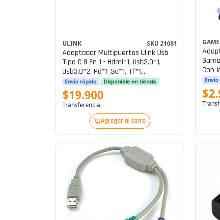
GAME
ULINK
SKU 21081
Adapt
Adaptador Multipuertos Ulink Usb
Game
Tipo C 8 En 1 - Hdmi*1, Usb2.0*1,
Con I
Usb3.0*2, Pd*1 ,sd*1, Tf*1,
Lan10/100*1, Aluminio P/n Ul-Adc804
Envío
Envío rápido
Disponible en tienda
$2.
$19.900
Transf
Transferencia
Agregar al carro