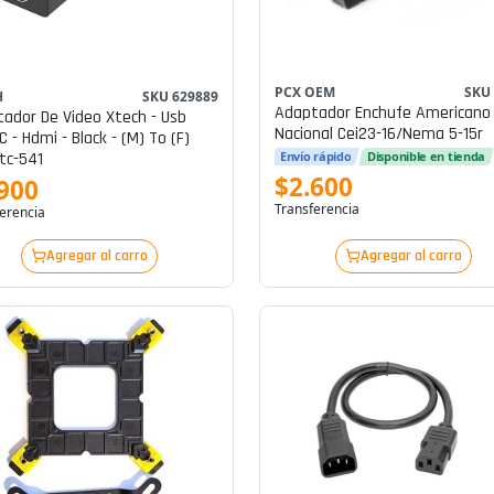
PCX OEM
SKU
H
SKU 629889
Adaptador Enchufe Americano
ador De Video Xtech - Usb
Nacional Cei23-16/nema 5-15r
C - Hdmi - Black - (m) To (f)
tc-541
Envío rápido
Disponible en tienda
$2.600
900
Transferencia
erencia
Agregar al carro
Agregar al carro