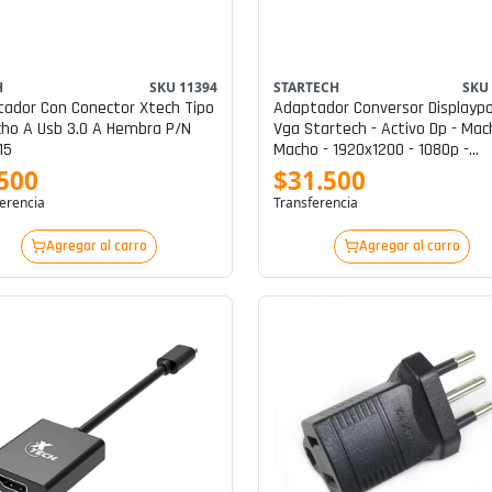
H
SKU 11394
STARTECH
SKU
ador Con Conector Xtech Tipo
Adaptador Conversor Displaypo
ho A Usb 3.0 A Hembra P/n
Vga Startech - Activo Dp - Mac
15
Macho - 1920x1200 - 1080p -
Displayport (m) A Hd-15 (vga) (
500
$31.500
1.83 M P/n Dp2vgamm6b
erencia
Transferencia
Agregar al carro
Agregar al carro