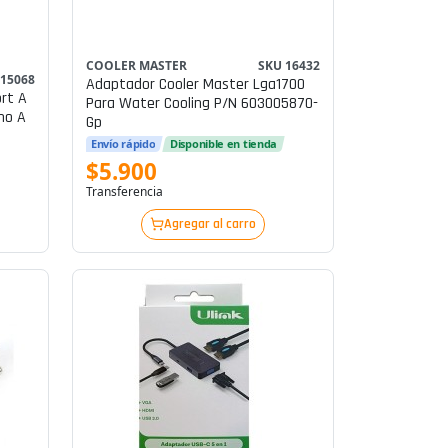
COOLER MASTER
SKU 16432
 15068
Adaptador Cooler Master Lga1700
rt A
Para Water Cooling P/n 603005870-
ho A
Gp
Envío rápido
Disponible en tienda
m) -
$5.900
Transferencia
Agregar al carro