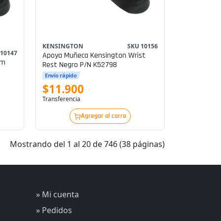
KENSINGTON
SKU 10156
 10147
Apoya Muñeca Kensington Wrist
am
Rest Negro P/n K52798
Envío rápido
$11.900
Transferencia
Agregar al carro
Mostrando del 1 al 20 de 746 (38 páginas)
» Mi cuenta
» Pedidos