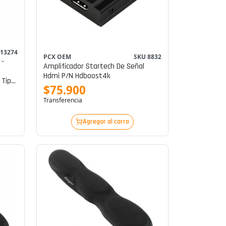
 13274
PCX OEM
SKU 8832
 -
Amplificador Startech De Señal
Hdmi P/n Hdboost4k
 Tipo
$75.900
 -
s
Transferencia
Agregar al carro