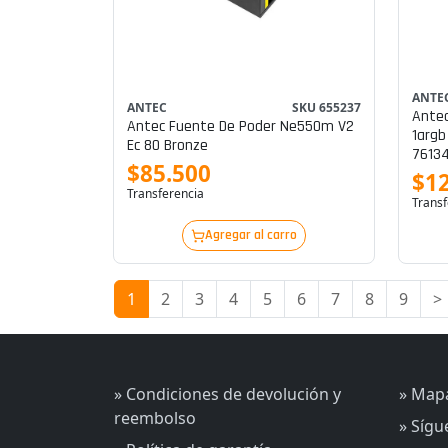
ANTE
ANTEC
SKU 655237
Antec
Antec Fuente De Poder Ne550m V2
1argb
Ec 80 Bronze
76134
$85.500
$1
Transferencia
Transf
Agregar al carro
1
2
3
4
5
6
7
8
9
>
» Condiciones de devolución y
» Mapa
reembolso
» Síg