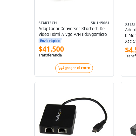
STARTECH
SKU 15061
XTEC
Adaptador Conversor Startech De
Adapt
Video Hdmi A Vga P/n Hd2vgamicro
C Mac
Xtc-5
Envío rápido
$41.500
$4.
Transferencia
Transf
Agregar al carro