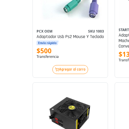
STAR
PCX OEM
SKU 1003
Adapt
Adaptador Usb Ps2 Mouse Y Teclado
Macho
Envío rápido
Conve
$500
C (m)
$13
Transferencia
Usb3
Transf
Agregar al carro