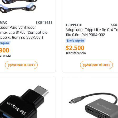
MAX
SKU 16151
TRIPPLITE
SKU
ador Para Ventilador
Adaptador Tripp Lite De C14 To
max Lga S1700 (compatible
10a 0.6m P/n P004-002
ceberg, Gamma 300/500 )
Envío rápido
 rápido
$2.500
900
Transferencia
erencia
Agregar al carro
Agregar al carro