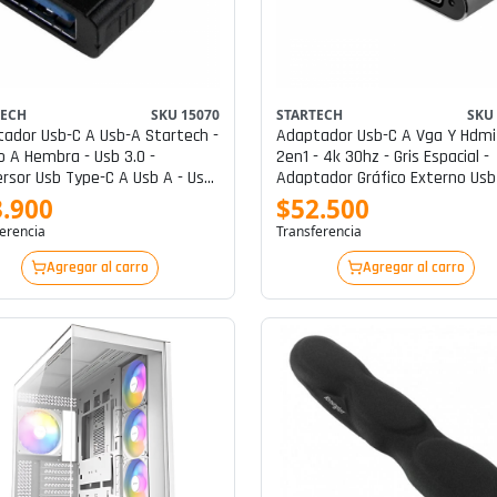
TECH
SKU 15070
STARTECH
SKU
ador Usb-C A Usb-A Startech -
Adaptador Usb-C A Vga Y Hdmi
 A Hembra - Usb 3.0 -
2en1 - 4k 30hz - Gris Espacial -
rsor Usb Type-C A Usb A - Usb-
Adaptador Gráfico Externo Usb
 A Usb Tipo A (h) - Usb 3.1 P/n
C - Adaptador De Vídeo Externo
.900
$52.500
1caadg
It6222 - Usb-C - Hdmi, Vga - Gri
erencia
Transferencia
Espacio
Agregar al carro
Agregar al carro