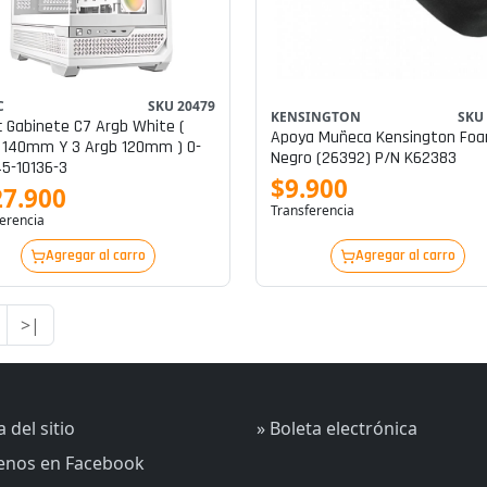
C
SKU 20479
KENSINGTON
SKU
 Gabinete C7 Argb White (
Apoya Muñeca Kensington Fo
 140mm Y 3 Argb 120mm ) 0-
Negro (26392) P/n K62383
5-10136-3
$9.900
27.900
Transferencia
erencia
Agregar al carro
Agregar al carro
>|
 del sitio
» Boleta electrónica
uenos en Facebook