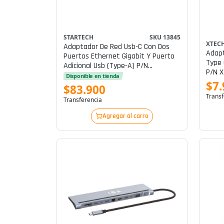
STARTECH
SKU 13845
XTEC
Adaptador De Red Usb-C Con Dos
Adapt
Puertos Ethernet Gigabit Y Puerto
Type 
Adicional Usb (type-A) P/n
P/n X
Us1gc301au2r
Disponible en tienda
$7.
$83.900
Transf
Transferencia
Agregar al carro