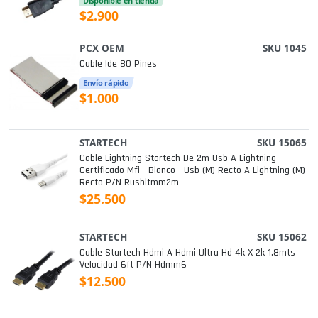
Disponible en tienda
$2.900
PCX OEM
SKU 1045
Cable Ide 80 Pines
Envío rápido
$1.000
STARTECH
SKU 15065
Cable Lightning Startech De 2m Usb A Lightning -
Certificado Mfi - Blanco - Usb (m) Recto A Lightning (m)
Recto P/n Rusbltmm2m
$25.500
STARTECH
SKU 15062
Cable Startech Hdmi A Hdmi Ultra Hd 4k X 2k 1.8mts
Velocidad 6ft P/n Hdmm6
$12.500