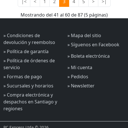
|<
<
1
2
3
4
5
>
>|
Mostrando del 41 al 60 de 87 (5 páginas)
» Condiciones de
» Mapa del sitio
devolución y reembolso
» Síguenos en Facebook
» Política de garantía
» Boleta electrónica
» Política de órdenes de
servicio
» Mi cuenta
» Formas de pago
» Pedidos
» Sucursales y horarios
» Newsletter
» Compra electrónica y
despachos en Santiago y
regiones
PC Express Ltda © 2026