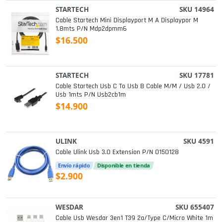
STARTECH
SKU 14964
Cable Startech Mini Displayport M A Displaypor M
1.8mts P/n Mdp2dpmm6
$16.500
STARTECH
SKU 17781
Cable Startech Usb C To Usb B Cable M/m / Usb 2.0 /
Usb 1mts P/n Usb2cb1m
$14.900
ULINK
SKU 4591
Cable Ulink Usb 3.0 Extension P/n 0150128
Envío rápido
Disponible en tienda
$2.900
WESDAR
SKU 655407
Cable Usb Wesdar 3en1 T39 2a/type C/micro White 1m