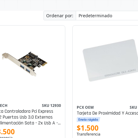
Ordenar por:
TECH
SKU 12930
PCX OEM
SKU
ta Controladora Pci Express
Tarjeta De Proximidad Y Acces
 2 Puertos Usb 3.0 Externos
Envío rápido
limentación Sata - 2x Usb A -
$1.500
nterno - Adaptador Usb - Pcie -
.500
Transferencia
.0 X 2 P/n Pexusb3s23
erencia