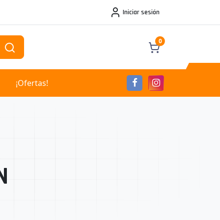
Iniciar sesión
0
¡Ofertas!
N