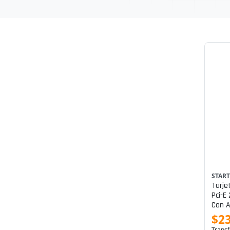
STAR
Tarje
Pci-E
Con A
Hub I
$23
Usb 3
Transf