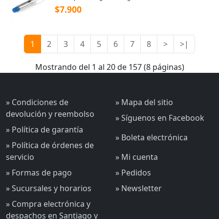
$7.900
1
2
3
4
5
6
7
8
>
>|
Mostrando del 1 al 20 de 157 (8 páginas)
» Condiciones de
» Mapa del sitio
devolución y reembolso
» Síguenos en Facebook
» Política de garantía
» Boleta electrónica
» Política de órdenes de
servicio
» Mi cuenta
» Formas de pago
» Pedidos
» Sucursales y horarios
» Newsletter
» Compra electrónica y
despachos en Santiago y