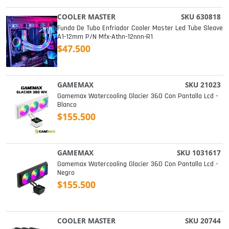
COOLER MASTER
SKU 630818
Funda De Tubo Enfriador Cooler Master Led Tube Sleave
A1-12mm P/n Mfx-Athn-12nnn-R1
$47.500
GAMEMAX
SKU 21023
Gamemax Watercooling Glacier 360 Con Pantalla Lcd -
Blanco
$155.500
GAMEMAX
SKU 1031617
Gamemax Watercooling Glacier 360 Con Pantalla Lcd -
Negro
$155.500
COOLER MASTER
SKU 20744