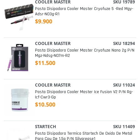
COOLER MASTER
SKU 19789
Pasta Disipadora Cooler Master Cryofuze 5 -red Mgy-
Adsr-N03g-R1
$9.900
COOLER MASTER
SKU 18294
Pasta Disipadora Cooler Master Cryofuze Nano 2g P/n
Mgz-Ndsg-N07m-R2
$11.500
COOLER MASTER
SKU 11024
Pasta Disipadora Cooler Master Ice Fusion V2 P/n Rg-
Icf-Cwr3-Gp
$10.500
STARTECH
SKU 11409
Pasta Disipadora Termica Startech De Oxido De Metal
Para Cpu De 1.5g P/n Silvgrease1