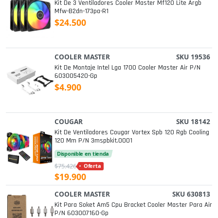
Kit De 3 Ventiladores Cooler Master Mf120 Lite Argb
Mfw-B2dn-173pa-R1
$24.500
COOLER MASTER
SKU 19536
Kit De Montaje Intel Lga 1700 Cooler Master Air P/n
603005420-Gp
$4.900
COUGAR
SKU 18142
Kit De Ventiladores Cougar Vortex Spb 120 Rgb Cooling
120 Mm P/n 3mspbkit.0001
Disponible en tienda
$75.426
Oferta
$19.900
COOLER MASTER
SKU 630813
Kit Para Soket Am5 Cpu Bracket Cooler Master Para Air
P/n 603007160-Gp