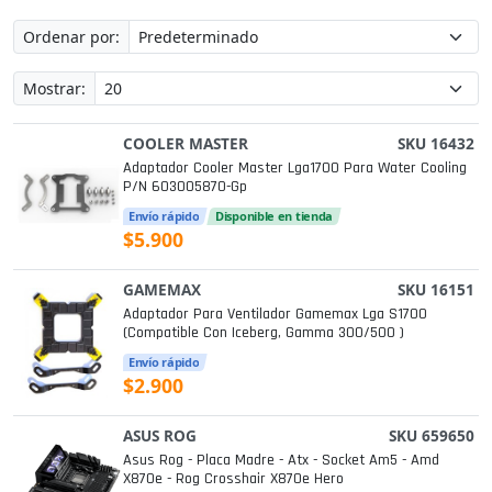
Ordenar por:
Mostrar:
COOLER MASTER
SKU 16432
Adaptador Cooler Master Lga1700 Para Water Cooling
P/n 603005870-Gp
Envío rápido
Disponible en tienda
$5.900
GAMEMAX
SKU 16151
Adaptador Para Ventilador Gamemax Lga S1700
(compatible Con Iceberg, Gamma 300/500 )
Envío rápido
$2.900
ASUS ROG
SKU 659650
Asus Rog - Placa Madre - Atx - Socket Am5 - Amd
X870e - Rog Crosshair X870e Hero