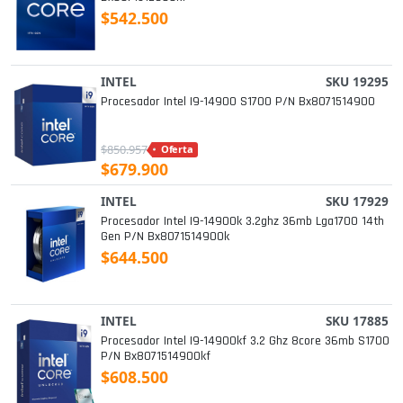
$542.500
INTEL
SKU 19295
Procesador Intel I9-14900 S1700 P/n Bx8071514900
$850.957
Oferta
$679.900
INTEL
SKU 17929
Procesador Intel I9-14900k 3.2ghz 36mb Lga1700 14th
Gen P/n Bx8071514900k
$644.500
INTEL
SKU 17885
Procesador Intel I9-14900kf 3.2 Ghz 8core 36mb S1700
P/n Bx8071514900kf
$608.500