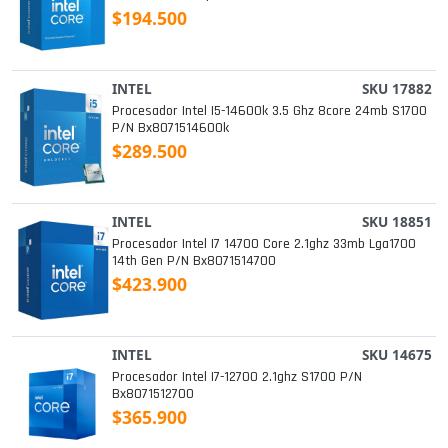
$194.500
INTEL
SKU 17882
Procesador Intel I5-14600k 3.5 Ghz 8core 24mb S1700
P/n Bx8071514600k
$289.500
INTEL
SKU 18851
Procesador Intel I7 14700 Core 2.1ghz 33mb Lga1700
14th Gen P/n Bx8071514700
$423.900
INTEL
SKU 14675
Procesador Intel I7-12700 2.1ghz S1700 P/n
Bx8071512700
$365.900