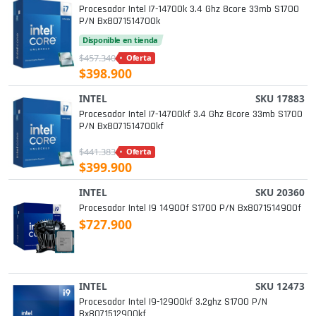
Procesador Intel I7-14700k 3.4 Ghz 8core 33mb S1700
P/n Bx8071514700k
Disponible en tienda
$457.340
Oferta
$398.900
INTEL
SKU 17883
Procesador Intel I7-14700kf 3.4 Ghz 8core 33mb S1700
P/n Bx8071514700kf
$441.383
Oferta
$399.900
INTEL
SKU 20360
Procesador Intel I9 14900f S1700 P/n Bx8071514900f
$727.900
INTEL
SKU 12473
Procesador Intel I9-12900kf 3.2ghz S1700 P/n
Bx8071512900kf