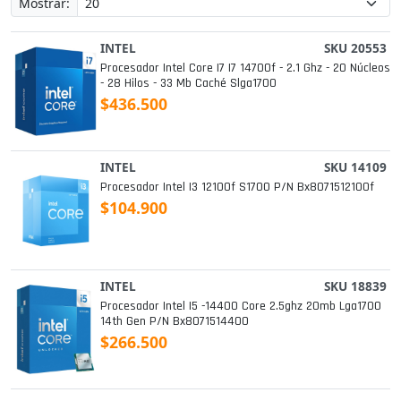
Mostrar:
INTEL
SKU 20553
Procesador Intel Core I7 I7 14700f - 2.1 Ghz - 20 Núcleos
- 28 Hilos - 33 Mb Caché Slga1700
$436.500
INTEL
SKU 14109
Procesador Intel I3 12100f S1700 P/n Bx8071512100f
$104.900
INTEL
SKU 18839
Procesador Intel I5 -14400 Core 2.5ghz 20mb Lga1700
14th Gen P/n Bx8071514400
$266.500