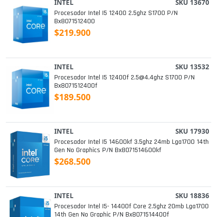
INTEL
SKU 13670
Procesador Intel I5 12400 2.5ghz S1700 P/n
Bx8071512400
$219.900
INTEL
SKU 13532
Procesador Intel I5 12400f 2.5@4.4ghz S1700 P/n
Bx8071512400f
$189.500
INTEL
SKU 17930
Procesador Intel I5 14600kf 3.5ghz 24mb Lga1700 14th
Gen No Graphics P/n Bx8071514600kf
$268.500
INTEL
SKU 18836
Procesador Intel I5- 14400f Core 2.5ghz 20mb Lga1700
14th Gen No Graphic P/n Bx8071514400f