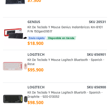
$7.500
GENIUS
SKU 20531
Kit De Teclado Y Mouse Genius Inalambricos Km-8101
P/n 150gen09517
Envío rápido
Disponible en tienda
$18.900
LOGITECH
SKU 656901
Kit De Teclado Y Mouse Logitech Bluetooth - Spanish -
Rose
$95.900
LOGITECH
SKU 656900
Kit De Teclado Y Mouse Logitech Bluetoth - Spanish -
Graphite - 920-013052
$98.500