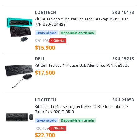
LOGITECH
SKU 16173
Kit De Teclado Y Mouse Logitech Desktop Mk120 Usb
P/n 920-004428
Envío rápido
Disponible en tienda
$20.106
Oferta
$15.900
DELL
SKU 19218
Kit Dell Teclado Y Mouse Usb Alambrico P/n Km300c
$17.500
LOGITECH
SKU 21053
Kit Teclado Mouse Logitech Mk250 Bt - Inalambrico -
Black P/n 920-013513
Envío rápido
Disponible en tienda
$26.489
Oferta
$22.700