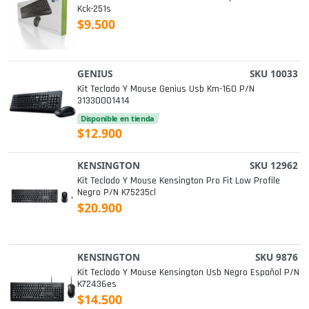
Kck-251s
$9.500
GENIUS
SKU 10033
Kit Teclado Y Mouse Genius Usb Km-160 P/n
31330001414
Disponible en tienda
$12.900
KENSINGTON
SKU 12962
Kit Teclado Y Mouse Kensington Pro Fit Low Profile
Negro P/n K75235cl
$20.900
KENSINGTON
SKU 9876
Kit Teclado Y Mouse Kensington Usb Negro Español P/n
K72436es
$14.500