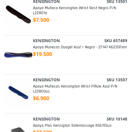
KENSINGTON
SKU 13501
Apoya Muñeca Kensington Wrist Rest Negro P/n
L22801a
$7.500
KENSINGTON
SKU 657489
Apoya Munecas Duogel Azul / Negro - 27147-K62397am
$19.500
KENSINGTON
SKU 13507
Apoya Muñecas Kensington Wrist Pillow Azul P/n
L22803us
$6.900
KENSINGTON
SKU 10148
Apoya Pies Kensigton Solemassage K56155us