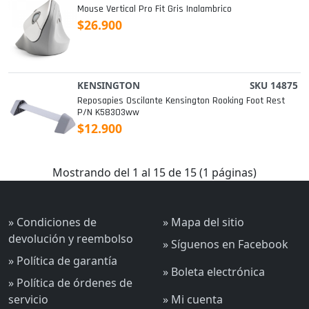
Mouse Vertical Pro Fit Gris Inalambrico
$26.900
KENSINGTON
SKU 14875
Reposapies Oscilante Kensington Rooking Foot Rest
P/n K58303ww
$12.900
Mostrando del 1 al 15 de 15 (1 páginas)
» Condiciones de
» Mapa del sitio
devolución y reembolso
» Síguenos en Facebook
» Política de garantía
» Boleta electrónica
» Política de órdenes de
servicio
» Mi cuenta