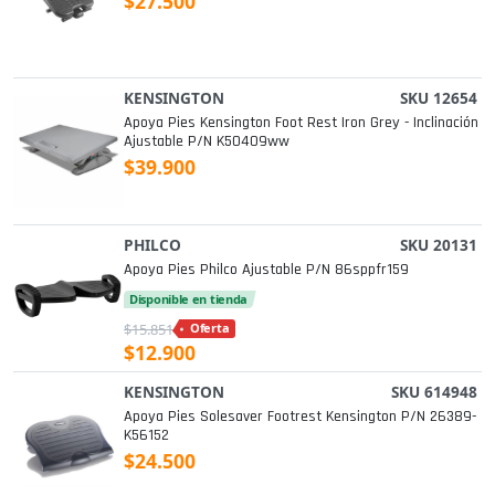
$27.500
KENSINGTON
SKU 12654
Apoya Pies Kensington Foot Rest Iron Grey - Inclinación
Ajustable P/n K50409ww
$39.900
PHILCO
SKU 20131
Apoya Pies Philco Ajustable P/n 86sppfr159
Disponible en tienda
$15.851
Oferta
$12.900
KENSINGTON
SKU 614948
Apoya Pies Solesaver Footrest Kensington P/n 26389-
K56152
$24.500