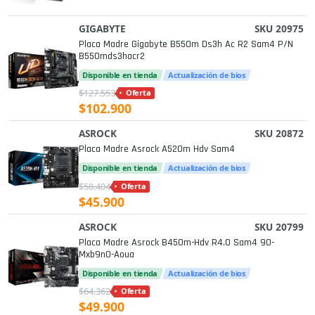
GIGABYTE
SKU 20975
Placa Madre Gigabyte B550m Ds3h Ac R2 Sam4 P/n
B550mds3hacr2
Disponible en tienda
Actualización de bios
$127.553
Oferta
$102.900
ASROCK
SKU 20872
Placa Madre Asrock A520m Hdv Sam4
Disponible en tienda
Actualización de bios
$58.404
Oferta
$45.900
ASROCK
SKU 20799
Placa Madre Asrock B450m-Hdv R4.0 Sam4 90-
Mxb9n0-Aoua
Disponible en tienda
Actualización de bios
$64.362
Oferta
$49.900