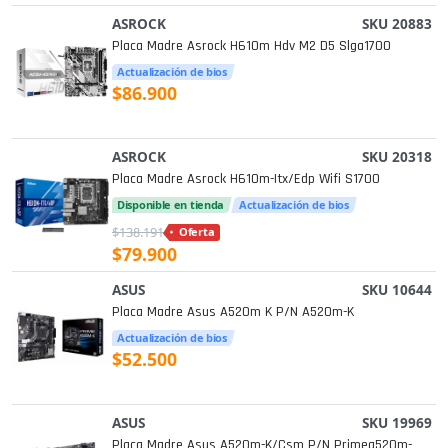
ASROCK
SKU 20883
Placa Madre Asrock H610m Hdv M2 D5 Slga1700
Actualización de bios
$86.900
ASROCK
SKU 20318
Placa Madre Asrock H610m-Itx/edp Wifi S1700
Disponible en tienda
Actualización de bios
$138.191
Oferta
$79.900
ASUS
SKU 10644
Placa Madre Asus A520m K P/n A520m-K
Actualización de bios
$52.500
ASUS
SKU 19969
Placa Madre Asus A520m-K/csm P/n Primea520m-