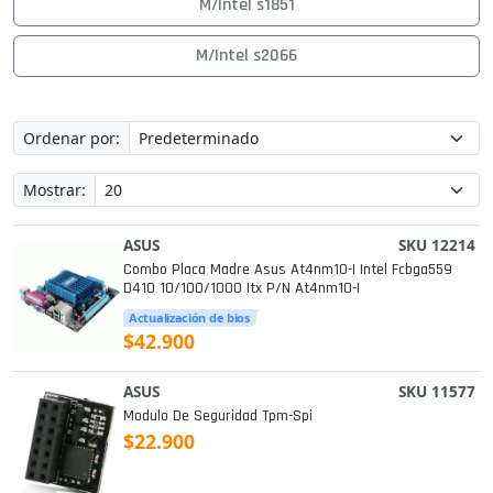
M/Intel s1851
M/Intel s2066
Ordenar por:
Mostrar:
ASUS
SKU 12214
Combo Placa Madre Asus At4nm10-I Intel Fcbga559
D410 10/100/1000 Itx P/n At4nm10-I
Actualización de bios
$42.900
ASUS
SKU 11577
Modulo De Seguridad Tpm-Spi
$22.900