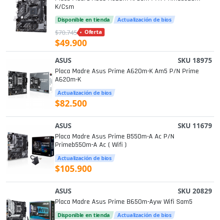
K/csm
Disponible en tienda
Actualización de bios
$70.745
Oferta
$49.900
ASUS
SKU 18975
Placa Madre Asus Prime A620m-K Am5 P/n Prime
A620m-K
Actualización de bios
$82.500
ASUS
SKU 11679
Placa Madre Asus Prime B550m-A Ac P/n
Primeb550m-A Ac ( Wifi )
Actualización de bios
$105.900
ASUS
SKU 20829
Placa Madre Asus Prime B650m-Ayw Wifi Sam5
Disponible en tienda
Actualización de bios