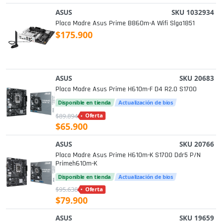
ASUS
SKU 1032934
Placa Madre Asus Prime B860m-A Wifi Slga1851
$175.900
ASUS
SKU 20683
Placa Madre Asus Prime H610m-F D4 R2.0 S1700
Disponible en tienda
Actualización de bios
$89.894
Oferta
$65.900
ASUS
SKU 20766
Placa Madre Asus Prime H610m-K S1700 Ddr5 P/n
Primeh610m-K
Disponible en tienda
Actualización de bios
$95.638
Oferta
$79.900
ASUS
SKU 19659