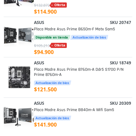
$132.872
Oferta
$114.900
ASUS
SKU 20747
Placa Madre Asus Prime B650m-F Matx Sam5
Disponible en tienda
Actualización de bios
$105.213
Oferta
$94.900
ASUS
SKU 18749
Placa Madre Asus Prime B760m-A Ddr5 S1700 P/n
Prime B760m-A
Actualización de bios
$121.500
ASUS
SKU 20309
Placa Madre Asus Prime B840m-A Wifi Sam5
Actualización de bios
$141.900