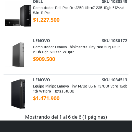
DELL
SKU 1030849
Computador Dell Pro Qcs1250 Ultra7 235 16gb 512ssd
Win 11 Pro
$1.227.500
LENOVO
SKU 1030172
Computador Lenovo Thinkcentre Tiny Neo 50q G5 I5-
210h 8gb 512ssd W11pro
$909.500
LENOVO
SKU 1034513
Equipo Minipc Lenovo Tiny M70q G5 I7-13700t Vpro 16gb
1tb W11pro - 12tes5t800
$1.471.900
Mostrando del 1 al 6 de 6 (1 páginas)