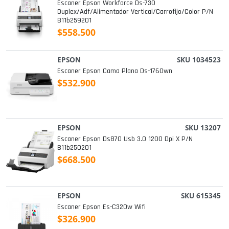
Escaner Epson Workforce Ds-730
Duplex/adf/alimentador Vertical/carrofijo/color P/n
B11b259201
$558.500
EPSON
SKU 1034523
Escaner Epson Cama Plana Ds-1760wn
$532.900
EPSON
SKU 13207
Escaner Epson Ds870 Usb 3.0 1200 Dpi X P/n
B11b250201
$668.500
EPSON
SKU 615345
Escaner Epson Es-C320w Wifi
$326.900