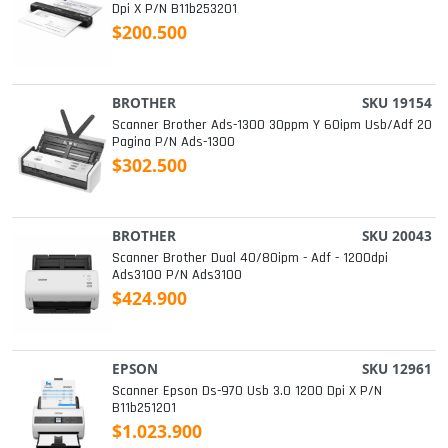
Dpi X P/n B11b253201
$200.500
BROTHER
SKU 19154
Scanner Brother Ads-1300 30ppm Y 60ipm Usb/adf 20
Pagina P/n Ads-1300
$302.500
BROTHER
SKU 20043
Scanner Brother Dual 40/80ipm - Adf - 1200dpi
Ads3100 P/n Ads3100
$424.900
EPSON
SKU 12961
Scanner Epson Ds-970 Usb 3.0 1200 Dpi X P/n
B11b251201
$1.023.900