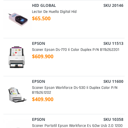
HID GLOBAL
SKU 20146
Lector De Huella Digital Hid
$65.500
EPSON
SKU 11513
Scaner Epson Ds-770 Ii Color Duplex P/n B11b262201
$609.900
EPSON
SKU 11600
Scaner Epson Workforce Ds-530 Ii Duplex Color P/n
B11b261202
$409.900
EPSON
SKU 10358
Scaner Portatil Epson Workforce Es 60w Usb 2.0 1200