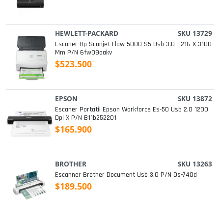
HEWLETT-PACKARD
SKU 13729
Escaner Hp Scanjet Flow 5000 S5 Usb 3.0 - 216 X 3100
Mm P/n 6fw09aakv
$523.500
EPSON
SKU 13872
Escaner Portatil Epson Workforce Es-50 Usb 2.0 1200
Dpi X P/n B11b252201
$165.900
BROTHER
SKU 13263
Escanner Brother Document Usb 3.0 P/n Ds-740d
$189.500