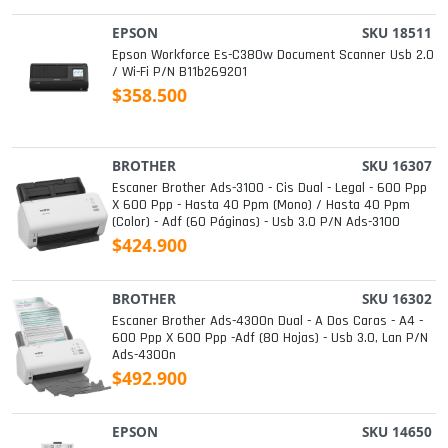
EPSON
SKU 18511
Epson Workforce Es-C380w Document Scanner Usb 2.0
/ Wi-Fi P/n B11b269201
$358.500
BROTHER
SKU 16307
Escaner Brother Ads-3100 - Cis Dual - Legal - 600 Ppp
X 600 Ppp - Hasta 40 Ppm (mono) / Hasta 40 Ppm
(color) - Adf (60 Páginas) - Usb 3.0 P/n Ads-3100
$424.900
BROTHER
SKU 16302
Escaner Brother Ads-4300n Dual - A Dos Caras - A4 -
600 Ppp X 600 Ppp -adf (80 Hojas) - Usb 3.0, Lan P/n
Ads-4300n
$492.900
EPSON
SKU 14650