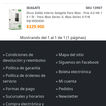
SEAGATE
SKU 13907
Disco Solido Interno Seagate Para Xbox - Pcie 4.0 Hd: 1
X 1 Tb - Para Xbox Series S, Xbox Series X P/n
Stjr1000400
$329.900
Mostrando del 1 al 1 de 1 (1 páginas)
» Condiciones de
» Mapa del sitio
devolución y reembolso
» Síguenos en Facebook
» Política de garantía
» Boleta electrónica
» Política de órdenes de
servicio
» Mi cuenta
» Formas de pago
» Pedidos
» Sucursales y horarios
» Newsletter
» Compra electrónica y