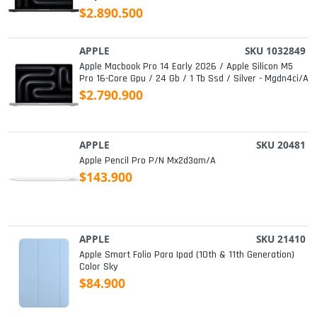
$2.890.500
APPLE
SKU 1032849
Apple Macbook Pro 14 Early 2026 / Apple Silicon M5
Pro 16-Core Gpu / 24 Gb / 1 Tb Ssd / Silver - Mgdn4ci/a
$2.790.900
APPLE
SKU 20481
Apple Pencil Pro P/n Mx2d3am/a
$143.900
APPLE
SKU 21410
Apple Smart Folio Para Ipad (10th & 11th Generation)
Color Sky
$84.900