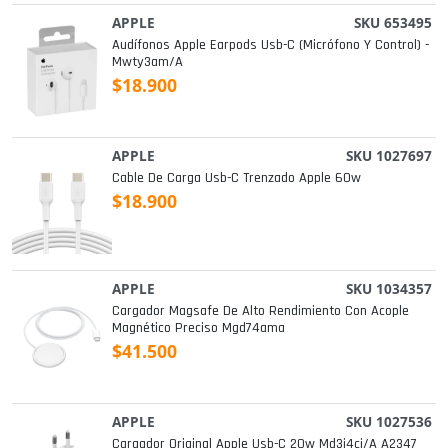
APPLE
SKU 653495
Audífonos Apple Earpods Usb-C (micrófono Y Control) -
Mwty3am/a
$18.900
APPLE
SKU 1027697
Cable De Carga Usb-C Trenzado Apple 60w
$18.900
APPLE
SKU 1034357
Cargador Magsafe De Alto Rendimiento Con Acople
Magnético Preciso Mgd74ama
$41.500
APPLE
SKU 1027536
Cargador Original Apple Usb-C 20w Md3j4ci/a A2347