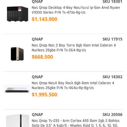
QNAP
SKU 18301
Nas Qnap Desktop 4-Bay Nas/iscsi Ip-San Amd Ryzen
V1000 Series P/n Ts-473a-8g-Us
$1.143.900
QNAP
SKU 17915
Nas Qnap Nas 2 Bay Torre 8gb Ram Intel Celeron 4
Nucleos 25gbe P/n Ts-264-8g-Us
$668.500
QNAP
SKU 18302
Nas Qnap Nas4 Bay Rack 8gb Ram Intel Celeron 4
Nucleos 25gbe P/n Ts-464u-Rp-8g-Us
$1.995.500
QNAP
SKU 20506
Nas Qnap Ts-233 - Arm Cortex A55 Ram 2gb 2 Bahias
Sata De 3,5" A 6gb/s - Niveles Raid 0, 1, 5, 6, 10, 50,