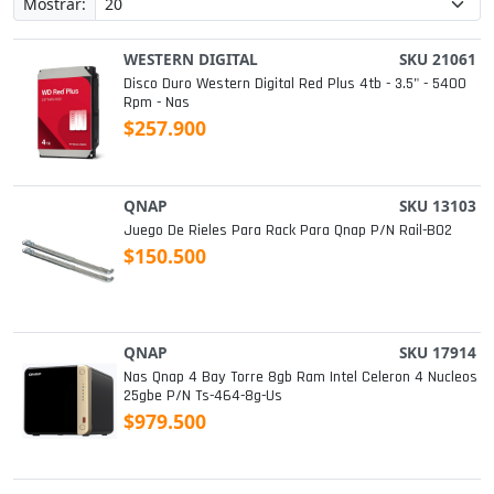
Mostrar:
WESTERN DIGITAL
SKU 21061
Disco Duro Western Digital Red Plus 4tb - 3.5" - 5400
Rpm - Nas
$257.900
QNAP
SKU 13103
Juego De Rieles Para Rack Para Qnap P/n Rail-B02
$150.500
QNAP
SKU 17914
Nas Qnap 4 Bay Torre 8gb Ram Intel Celeron 4 Nucleos
25gbe P/n Ts-464-8g-Us
$979.500