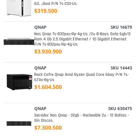
60, Jbod P/n Ts-233-Us
$319.500
QNAP
SKU 16679
Nas Qnap Ts-832pxu-Rp-4g-Us /2u 8-Bays Sata 6gb/s
Ram 4 Gb 2.5 Gigabit Ethernet / 10 Gigabit Ethernet
P/n Ts-832pxu-Rp-4g-Us
$3.930.900
QNAP
SKU 14443
Rack Cofre Qnap Amd Ryzen Quad Core 6bay P/n Ts-
673a-8g-Us
$1.604.500
QNAP
SKU 630475
Servidor Nas Qnap - 32gb - Rackeable 2u - 12 Bahias -
Sin Discos.
$7.300.500