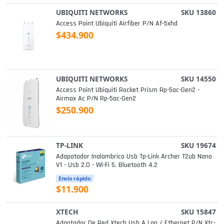
UBIQUITI NETWORKS
SKU 13860
Access Point Ubiquiti Airfiber P/n Af-5xhd
$434.900
UBIQUITI NETWORKS
SKU 14550
Access Point Ubiquiti Rocket Prism Rp-5ac-Gen2 -
Airmax Ac P/n Rp-5ac-Gen2
$250.900
TP-LINK
SKU 19674
Adapatador Inalambrico Usb Tp-Link Archer T2ub Nano
V1 - Usb 2.0 - Wi-Fi 5, Bluetooth 4.2
Envío rápido
$11.900
XTECH
SKU 15847
Adaptador De Red Xtech Usb A Lan / Ethernet P/n Xtc-