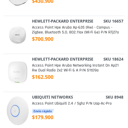
$430.900
HEWLETT-PACKARD ENTERPRISE
SKU 16657
Access Point Hpe Aruba Ap-635 (rw) - Campus -
Zigbee, Bluetooth 5.0, 802.11ax (wi-Fi 6e) P/n R7j27a
$700.900
HEWLETT-PACKARD ENTERPRISE
SKU 18624
Access Point Hpe Aruba Networking Instant On Ap21
Rw Dual Radio 2x2 Wi-Fi 6 A P/n S1t09a
$162.500
UBIQUITI NETWORKS
SKU 8948
Access Point Ubiquiti 2.4 / 5ghz P/n Uap-Ac-Pro
Envío rápido
$179.900