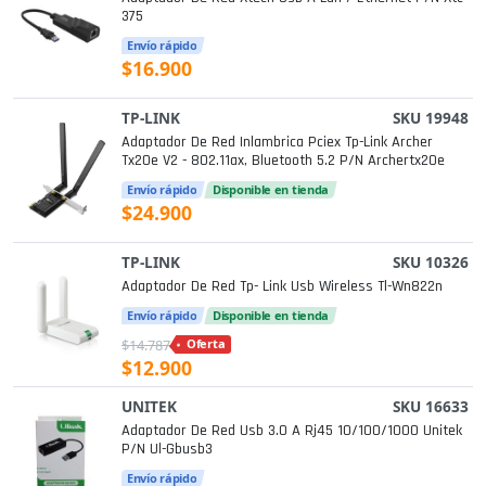
375
Envío rápido
$16.900
TP-LINK
SKU 19948
Adaptador De Red Inlambrica Pciex Tp-Link Archer
Tx20e V2 - 802.11ax, Bluetooth 5.2 P/n Archertx20e
Envío rápido
Disponible en tienda
$24.900
TP-LINK
SKU 10326
Adaptador De Red Tp- Link Usb Wireless Tl-Wn822n
Envío rápido
Disponible en tienda
$14.787
Oferta
$12.900
UNITEK
SKU 16633
Adaptador De Red Usb 3.0 A Rj45 10/100/1000 Unitek
P/n Ul-Gbusb3
Envío rápido