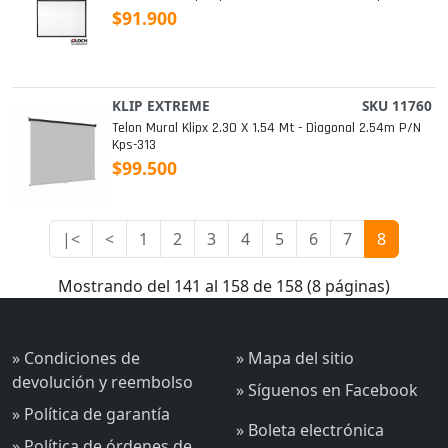
$91.900
KLIP EXTREME
SKU 11760
Telon Mural Klipx 2.30 X 1.54 Mt - Diagonal 2.54m P/n
Kps-313
$99.500
|<
<
1
2
3
4
5
6
7
8
Mostrando del 141 al 158 de 158 (8 páginas)
» Condiciones de
» Mapa del sitio
devolución y reembolso
» Síguenos en Facebook
» Política de garantía
» Boleta electrónica
» Política de órdenes de