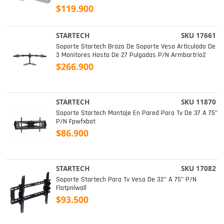
Unidad De Ajuste De 3 Ejes Con Placa De
$119.900
Deslizamiento) P/n V12ha06a05
STARTECH
SKU 17661
Soporte Startech Brazo De Soporte Vesa Articulado De
3 Monitores Hasta De 27 Pulgadas P/n Armbartrio2
$266.900
STARTECH
SKU 11870
Soporte Startech Montaje En Pared Para Tv De 37 A 75"
P/n Fpwfxbat
$86.900
STARTECH
SKU 17082
Soporte Startech Para Tv Vesa De 32" A 75" P/n
Flatpnlwall
$93.500