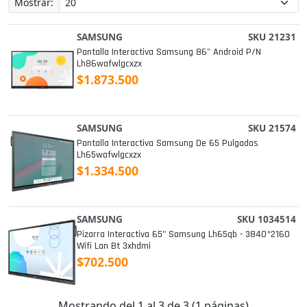
Mostrar:
SAMSUNG
SKU 21231
Pantalla Interactiva Samsung 86" Android P/n
Lh86wafwlgcxzx
$1.873.500
SAMSUNG
SKU 21574
Pantalla Interactiva Samsung De 65 Pulgadas
Lh65wafwlgcxzx
$1.334.500
SAMSUNG
SKU 1034514
Pizarra Interactiva 65" Samsung Lh65qb - 3840*2160
Wifi Lan Bt 3xhdmi
$702.500
Mostrando del 1 al 3 de 3 (1 páginas)