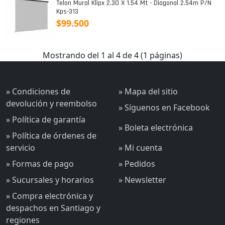
Telon Mural Klipx 2.30 X 1.54 Mt - Diagonal 2.54m P/n
Kps-313
$99.500
Mostrando del 1 al 4 de 4 (1 páginas)
» Condiciones de
» Mapa del sitio
devolución y reembolso
» Síguenos en Facebook
» Política de garantía
» Boleta electrónica
» Política de órdenes de
servicio
» Mi cuenta
» Formas de pago
» Pedidos
» Sucursales y horarios
» Newsletter
» Compra electrónica y
despachos en Santiago y
regiones