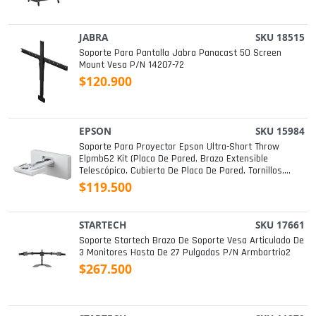
JABRA
SKU 18515
Soporte Para Pantalla Jabra Panacast 50 Screen
Mount Vesa P/n 14207-72
$120.900
EPSON
SKU 15984
Soporte Para Proyector Epson Ultra-Short Throw
Elpmb62 Kit (placa De Pared, Brazo Extensible
Telescópico, Cubierta De Placa De Pared, Tornillos,
Unidad De Ajuste De 3 Ejes Con Placa De
$119.500
Deslizamiento) P/n V12ha06a05
STARTECH
SKU 17661
Soporte Startech Brazo De Soporte Vesa Articulado De
3 Monitores Hasta De 27 Pulgadas P/n Armbartrio2
$267.500