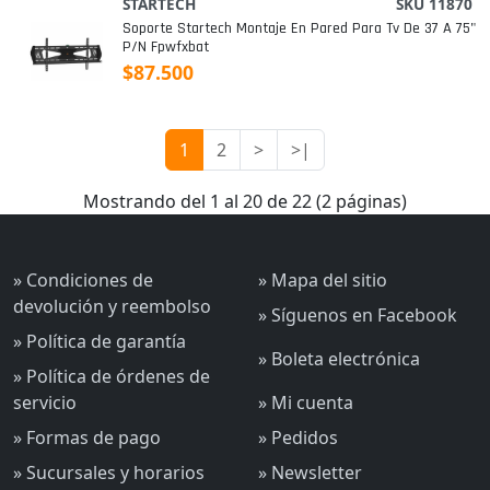
STARTECH
SKU 11870
Soporte Startech Montaje En Pared Para Tv De 37 A 75"
P/n Fpwfxbat
$87.500
1
2
>
>|
Mostrando del 1 al 20 de 22 (2 páginas)
» Condiciones de
» Mapa del sitio
devolución y reembolso
» Síguenos en Facebook
» Política de garantía
» Boleta electrónica
» Política de órdenes de
servicio
» Mi cuenta
» Formas de pago
» Pedidos
» Sucursales y horarios
» Newsletter