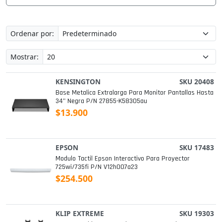
Ordenar por:
Mostrar:
KENSINGTON
SKU 20408
Base Metalica Extralarga Para Monitor Pantallas Hasta
34" Negra P/n 27855-K58305au
$13.900
EPSON
SKU 17483
Modulo Tactil Epson Interactivo Para Proyector
725wi/735fi P/n V12h007a23
$254.500
KLIP EXTREME
SKU 19303