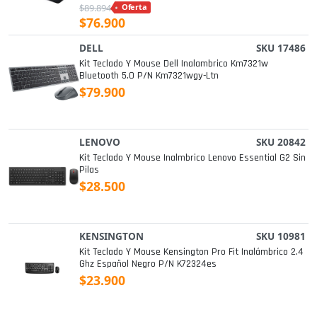
$89.894
Oferta
$76.900
DELL
SKU 17486
Kit Teclado Y Mouse Dell Inalambrico Km7321w
Bluetooth 5.0 P/n Km7321wgy-Ltn
$79.900
LENOVO
SKU 20842
Kit Teclado Y Mouse Inalmbrico Lenovo Essential G2 Sin
Pilas
$28.500
KENSINGTON
SKU 10981
Kit Teclado Y Mouse Kensington Pro Fit Inalámbrico 2.4
Ghz Español Negro P/n K72324es
$23.900