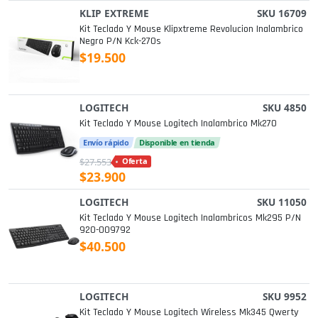
KLIP EXTREME
SKU 16709
Kit Teclado Y Mouse Klipxtreme Revolucion Inalambrico
Negro P/n Kck-270s
$19.500
LOGITECH
SKU 4850
Kit Teclado Y Mouse Logitech Inalambrico Mk270
Envío rápido
Disponible en tienda
$27.553
Oferta
$23.900
LOGITECH
SKU 11050
Kit Teclado Y Mouse Logitech Inalambricos Mk295 P/n
920-009792
$40.500
LOGITECH
SKU 9952
Kit Teclado Y Mouse Logitech Wireless Mk345 Qwerty