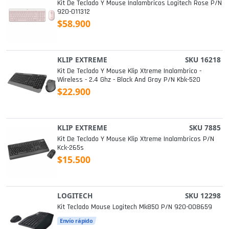
Kit De Teclado Y Mouse Inalambricos Logitech Rose P/n
920-011312
$58.900
KLIP EXTREME
SKU 16218
Kit De Teclado Y Mouse Klip Xtreme Inalambrico -
Wireless - 2.4 Ghz - Black And Gray P/n Kbk-520
$22.900
KLIP EXTREME
SKU 7885
Kit De Teclado Y Mouse Klip Xtreme Inalambricos P/n
Kck-265s
$15.500
LOGITECH
SKU 12298
Kit Teclado Mouse Logitech Mk850 P/n 920-008659
Envío rápido