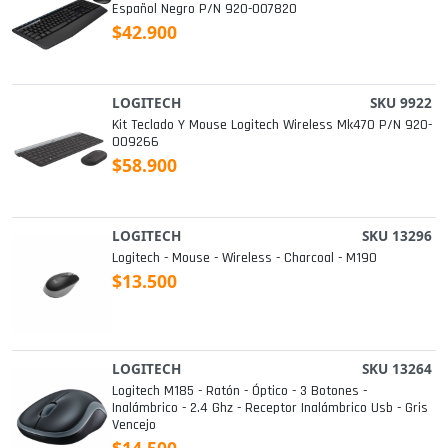
Español Negro P/n 920-007820
$42.900
LOGITECH
SKU 9922
Kit Teclado Y Mouse Logitech Wireless Mk470 P/n 920-
009266
$58.900
LOGITECH
SKU 13296
Logitech - Mouse - Wireless - Charcoal - M190
$13.500
LOGITECH
SKU 13264
Logitech M185 - Ratón - Óptico - 3 Botones -
Inalámbrico - 2.4 Ghz - Receptor Inalámbrico Usb - Gris
Vencejo
$14.500