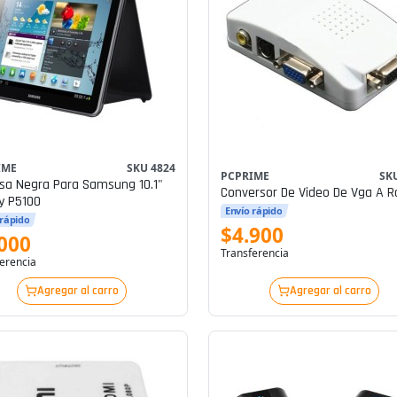
IME
SKU 4824
PCPRIME
SK
sa Negra Para Samsung 10.1"
Conversor De Video De Vga A R
y P5100
Envío rápido
 rápido
$4.900
000
Transferencia
erencia
Agregar al carro
Agregar al carro