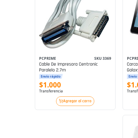
PCPRIME
SKU 3369
PCPR
Cable De Impresora Centronic
Carca
Paralelo 2.7m
Galax
Envío rápido
Envío
$1.000
$1.
Transferencia
Transf
Agregar al carro