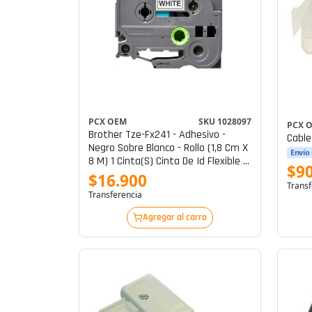
PCX OEM
SKU 1028097
PCX 
Brother Tze-Fx241 - Adhesivo -
Cable
Negro Sobre Blanco - Rollo (1,8 Cm X
Envío
8 M) 1 Cinta(s) Cinta De Id Flexible -
$9
Para Brother Pt-D600; P-Touch Pt-
$16.900
Transf
1880, D450, D800, E310, E550, E800,
Transferencia
P900, P950
Agregar al carro