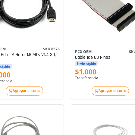
OEM
SKU 8576
PCX OEM
SK
 Hdmi A Hdmi 1.8 Mts V1.4 3d,
Cable Ide 80 Pines
Envío rápido
 rápido
$1.000
000
Transferencia
erencia
Agregar al carro
Agregar al carro