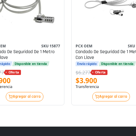
OEM
SKU 15877
PCX OEM
SKU
do De Seguridad De 1 Metro
Candado De Seguridad De 1 Me
lave
Con Llave
 rápido
Disponible en tienda
Envío rápido
Disponible en tienda
77
$6.277
Oferta
Oferta
900
$3.900
erencia
Transferencia
Agregar al carro
Agregar al carro