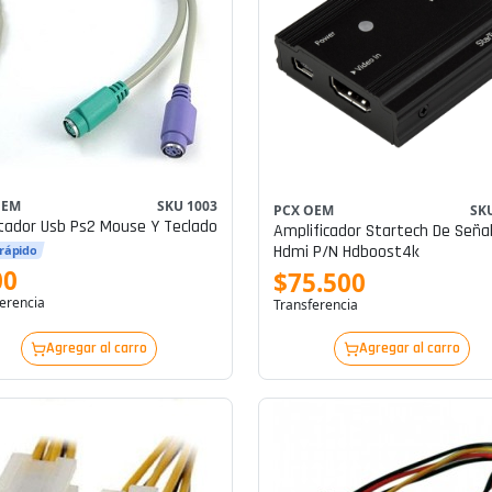
OEM
SKU 1003
PCX OEM
SK
ador Usb Ps2 Mouse Y Teclado
Amplificador Startech De Seña
Hdmi P/n Hdboost4k
 rápido
00
$75.500
erencia
Transferencia
Agregar al carro
Agregar al carro