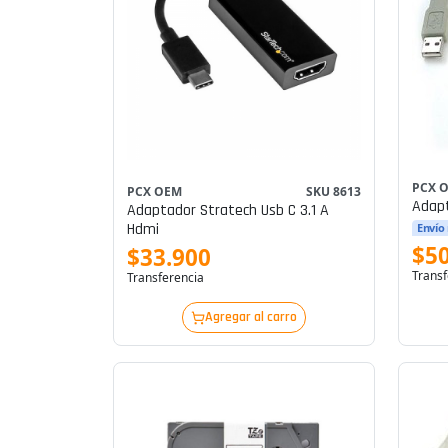
PCX 
PCX OEM
SKU 8613
Adapt
Adaptador Stratech Usb C 3.1 A
Hdmi
Envío
$5
$33.900
Transf
Transferencia
Agregar al carro