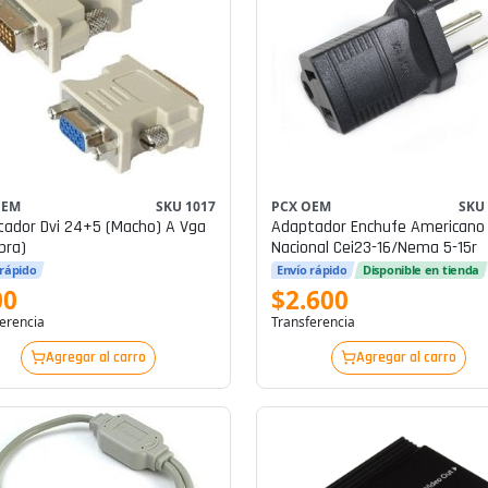
OEM
SKU 1017
PCX OEM
SKU
ador Dvi 24+5 (macho) A Vga
Adaptador Enchufe Americano
bra)
Nacional Cei23-16/nema 5-15r
 rápido
Envío rápido
Disponible en tienda
00
$2.600
erencia
Transferencia
Agregar al carro
Agregar al carro