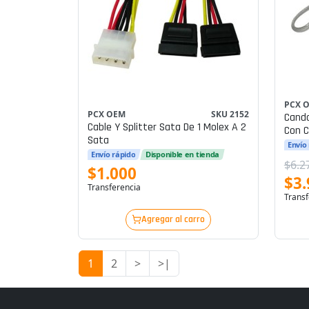
PCX 
PCX OEM
SKU 2152
Canda
Cable Y Splitter Sata De 1 Molex A 2
Con C
Sata
Envío
Envío rápido
Disponible en tienda
$6.2
$1.000
$3.
Transferencia
Transf
Agregar al carro
1
2
>
>|