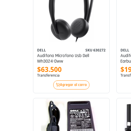
DELL
SKU 630272
DELL
Audifono Microfono Usb Dell
Audif
Wh3024-Dww
Earbu
$63.500
$1
Transferencia
Transf
Agregar al carro