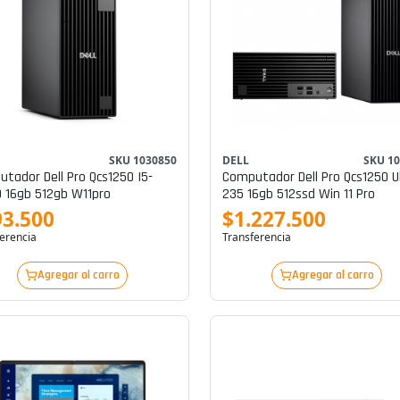
SKU 1030850
DELL
SKU 1
tador Dell Pro Qcs1250 I5-
Computador Dell Pro Qcs1250 U
 16gb 512gb W11pro
235 16gb 512ssd Win 11 Pro
93.500
$1.227.500
erencia
Transferencia
Agregar al carro
Agregar al carro