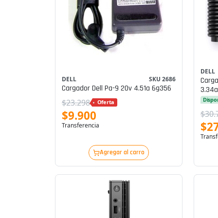
DELL
DELL
SKU 2686
Carga
Cargador Dell Pa-9 20v 4.51a 6g356
3.34a
Dispo
$23.298
Oferta
$9.900
$30.
$27
Transferencia
Transf
Agregar al carro