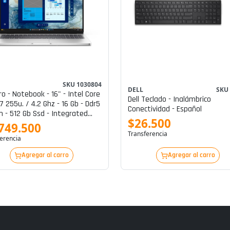
SKU 1030804
DELL
SKU
Pro - Notebook - 16" - Intel Core
Dell Teclado - Inalámbrico
 7 255u. / 4.2 Ghz - 16 Gb - Ddr5
Conectividad - Español
 - 512 Gb Ssd - Integrated
$26.500
ics
749.500
Transferencia
erencia
Agregar al carro
Agregar al carro