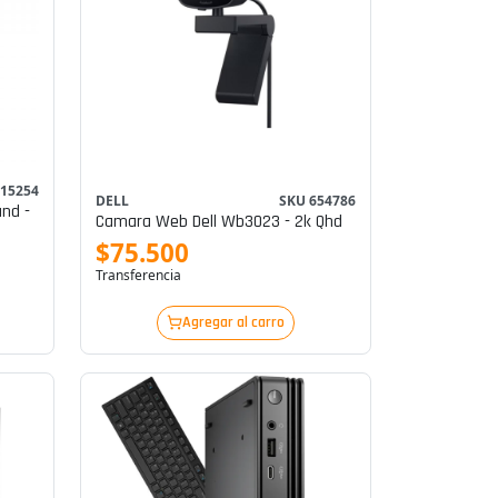
615254
DELL
SKU 654786
and -
Camara Web Dell Wb3023 - 2k Qhd
$75.500
Transferencia
Agregar al carro