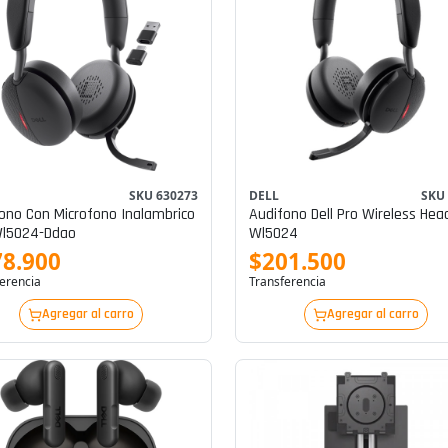
SKU 630273
DELL
SKU
ono Con Microfono Inalambrico
Audifono Dell Pro Wireless Hea
Wl5024-Ddao
Wl5024
78.900
$201.500
erencia
Transferencia
Agregar al carro
Agregar al carro