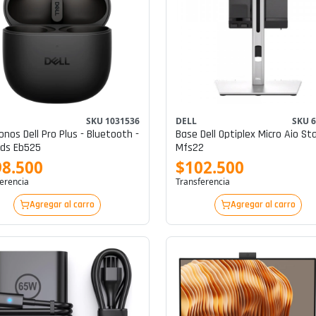
SKU 1031536
DELL
SKU 
onos Dell Pro Plus - Bluetooth -
Base Dell Optiplex Micro Aio St
ds Eb525
Mfs22
98.500
$102.500
erencia
Transferencia
Agregar al carro
Agregar al carro