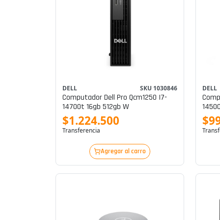
DELL
SKU 1030846
DELL
Computador Dell Pro Qcm1250 I7-
Compu
14700t 16gb 512gb W
14500
$1.224.500
$9
Transferencia
Transf
Agregar al carro