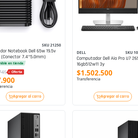
SKU 21250
dor Notebook Dell 65w 19.5v
DELL
SKU 1
 (conector 7.4*5.0mm)
Computador Dell Aio Pro U7 26
nible en tienda
16gb512w11 3y
$1.502.500
745
Oferta
.900
Transferencia
erencia
Agregar al carro
Agregar al carro