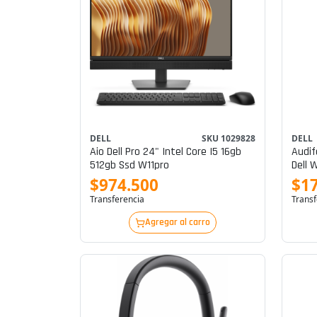
DELL
SKU 1029828
DELL
Aio Dell Pro 24" Intel Core I5 16gb
Audif
512gb Ssd W11pro
Dell 
$974.500
$1
Transferencia
Transf
Agregar al carro