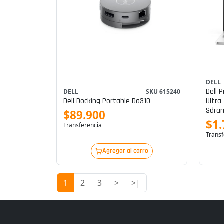
DELL
Dell 
DELL
SKU 615240
Dell Docking Portable Da310
Ultra
Sdram
$89.900
Graph
$1.
Transferencia
Transf
Agregar al carro
1
2
3
>
>|