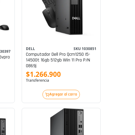
DELL
SKU 1030851
030397
Computador Dell Pro Qcm1250 I5-
5vpro
14500t 16gb 512gb Win 11 Pro P/n
0869j
$1.266.900
Transferencia
Agregar al carro