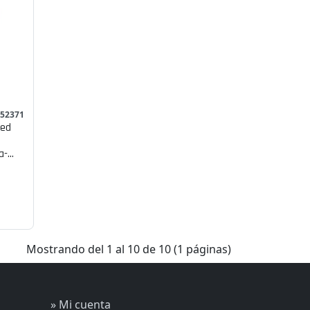
652371
red
a-
Mostrando del 1 al 10 de 10 (1 páginas)
» Mi cuenta