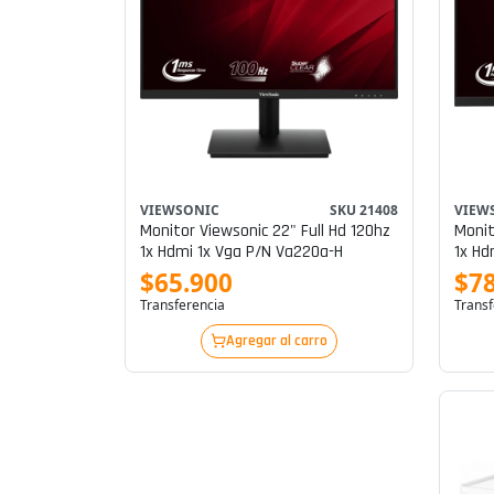
VIEWSONIC
SKU 21408
VIEW
Monitor Viewsonic 22" Full Hd 120hz
Monitor 
1x Hdmi 1x Vga P/n Va220a-H
1x Hd
$65.900
$78
Transferencia
Transf
Agregar al carro