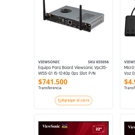
VIEWSONIC
SKU 655056
VIEW
Equipo Para Board Viewsonic Vpc35-
Micró
W55-G1 I5-1240p Ops Slot P/n
Voz 
$741.500
$4.
Transferencia
Transf
Agregar al carro