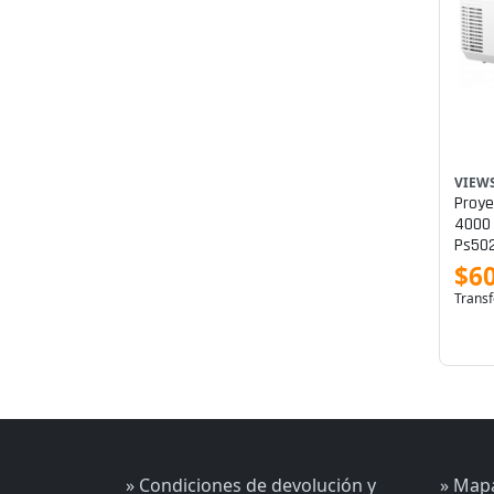
VIEW
Proye
4000 
Ps50
$6
Transf
» Condiciones de devolución y
» Mapa