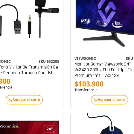
VIEWSONIC
SKU
SONIC
SKU 652205
Monitor Gamer Viewsonic 24"
fono Vivitar De Transmisión De
Vx2429 200hz Fhd Fast Ips Freesync
De Pequeño Tamaño Con Usb
Premium 1ms - Vx2429
900
$103.900
erencia
Transferencia
Agregar al carro
Agregar al carro