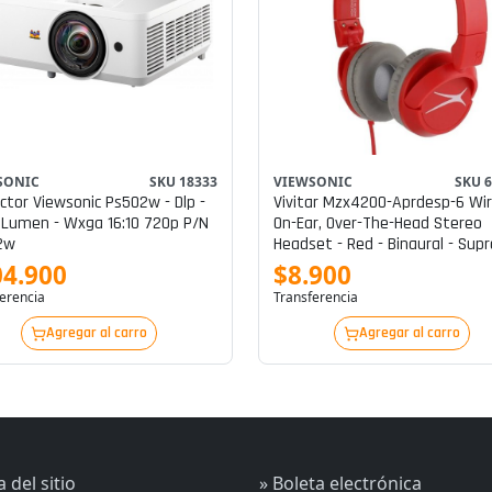
SONIC
SKU 18333
VIEWSONIC
SKU 
ctor Viewsonic Ps502w - Dlp -
Vivitar Mzx4200-Aprdesp-6 Wi
Lumen - Wxga 16:10 720p P/n
On-Ear, Over-The-Head Stereo
2w
Headset - Red - Binaural - Supr
Aural - Mini-Phone (3.5mm)
04.900
$8.900
erencia
Transferencia
Agregar al carro
Agregar al carro
 del sitio
» Boleta electrónica