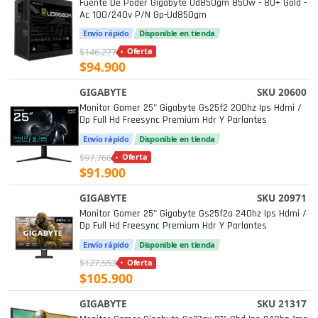
Fuente De Poder Gigabyte Ud850gm 850w - 80+ Gold -
Ac 100/240v P/n Gp-Ud850gm
Envío rápido
Disponible en tienda
$146.277
Oferta
$94.900
GIGABYTE
SKU 20600
Monitor Gamer 25" Gigabyte Gs25f2 200hz Ips Hdmi /
Dp Full Hd Freesync Premium Hdr Y Parlantes
Envío rápido
Disponible en tienda
$97.766
Oferta
$91.900
GIGABYTE
SKU 20971
Monitor Gamer 25" Gigabyte Gs25f2a 240hz Ips Hdmi /
Dp Full Hd Freesync Premium Hdr Y Parlantes
Envío rápido
Disponible en tienda
$127.553
Oferta
$105.900
GIGABYTE
SKU 21317