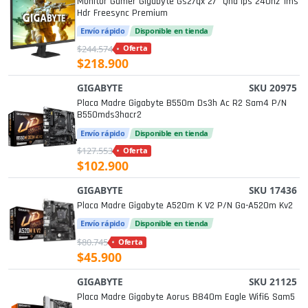
Monitor Gamer Gigabyte Gs27qx 27” Qhd Ips 240hz 1ms
Hdr Freesync Premium
Envío rápido
Disponible en tienda
$244.574
Oferta
$218.900
GIGABYTE
SKU 20975
Placa Madre Gigabyte B550m Ds3h Ac R2 Sam4 P/n
B550mds3hacr2
Envío rápido
Disponible en tienda
$127.553
Oferta
$102.900
GIGABYTE
SKU 17436
Placa Madre Gigabyte A520m K V2 P/n Ga-A520m Kv2
Envío rápido
Disponible en tienda
$80.745
Oferta
$45.900
GIGABYTE
SKU 21125
Placa Madre Gigabyte Aorus B840m Eagle Wifi6 Sam5