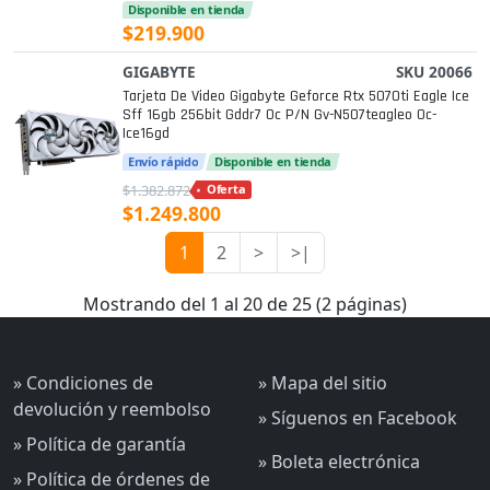
Disponible en tienda
$219.900
GIGABYTE
SKU 20066
Tarjeta De Video Gigabyte Geforce Rtx 5070ti Eagle Ice
Sff 16gb 256bit Gddr7 Oc P/n Gv-N507teagleo Oc-
Ice16gd
Envío rápido
Disponible en tienda
$1.382.872
Oferta
$1.249.800
1
2
>
>|
Mostrando del 1 al 20 de 25 (2 páginas)
» Condiciones de
» Mapa del sitio
devolución y reembolso
» Síguenos en Facebook
» Política de garantía
» Boleta electrónica
» Política de órdenes de