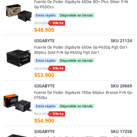
Fuente De Poder Gigabyte 650w 80+ Plus Silver P/n
Gp-P650ss
Envío rápido
Disponible en tienda
$53.085
Oferta
$48.900
GIGABYTE
SKU 21124
Fuente De Poder Gigabyte 650w Gp-P650g Pg5 Gar1
80plus Gold P/n Gp-P650g Pg5 Gar1
Envío rápido
Disponible en tienda
$63.723
Oferta
$53.900
GIGABYTE
SKU 20669
Fuente De Poder Gigabyte 750w 80plus Bronze P/n Gp-
P750bs
Envío rápido
Disponible en tienda
$63.723
Oferta
$54.900
GIGABYTE
SKU 17258