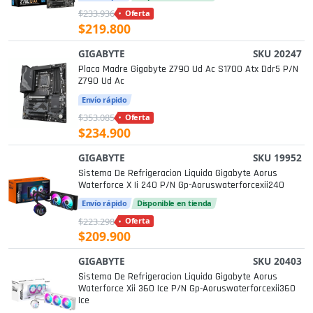
$233.936
Oferta
$219.800
GIGABYTE
SKU 20247
Placa Madre Gigabyte Z790 Ud Ac S1700 Atx Ddr5 P/n
Z790 Ud Ac
Envío rápido
$353.085
Oferta
$234.900
GIGABYTE
SKU 19952
Sistema De Refrigeracion Liquida Gigabyte Aorus
Waterforce X Ii 240 P/n Gp-Aoruswaterforcexii240
Envío rápido
Disponible en tienda
$223.298
Oferta
$209.900
GIGABYTE
SKU 20403
Sistema De Refrigeracion Liquida Gigabyte Aorus
Waterforce Xii 360 Ice P/n Gp-Aoruswaterforcexii360
Ice