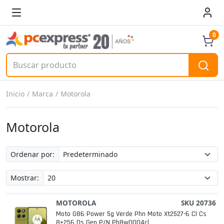
0
Inicio
Marca
Motorola
Motorola
Ordenar por:
Mostrar:
MOTOROLA
SKU 20736
Moto G86 Power 5g Verde Phn Moto Xt2527-6 Cl Cs
8+256 Ds Gen P/n Pb8w0004cl