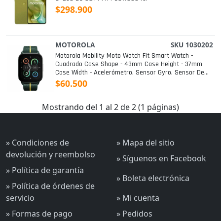
$298.900
MOTOROLA
SKU 1030202
Motorola Mobility Moto Watch Fit Smart Watch -
Cuadrado Case Shape - 43mm Case Height - 37mm
Case Width - Acelerómetro, Sensor Gyro, Sensor De
Luz Ambiental - Notificación Push
$60.500
Mostrando del 1 al 2 de 2 (1 páginas)
» Condiciones de
» Mapa del sitio
devolución y reembolso
» Síguenos en Facebook
» Política de garantía
» Boleta electrónica
» Política de órdenes de
servicio
» Mi cuenta
» Formas de pago
» Pedidos