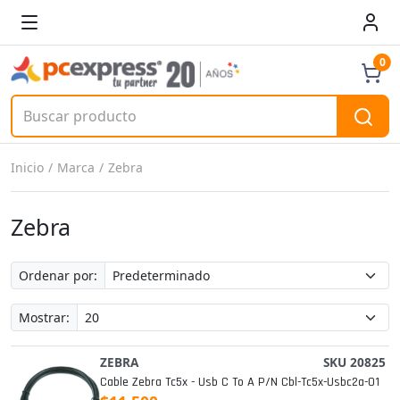
0
Inicio
Marca
Zebra
Zebra
Ordenar por:
Mostrar:
ZEBRA
SKU 20825
Cable Zebra Tc5x - Usb C To A P/n Cbl-Tc5x-Usbc2a-01