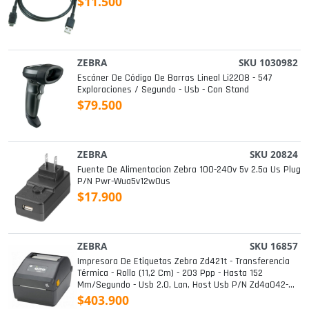
$11.500
ZEBRA
SKU 1030982
Escáner De Código De Barras Lineal Li2208 - 547
Exploraciones / Segundo - Usb - Con Stand
$79.500
ZEBRA
SKU 20824
Fuente De Alimentacion Zebra 100-240v 5v 2.5a Us Plug
P/n Pwr-Wua5v12w0us
$17.900
ZEBRA
SKU 16857
Impresora De Etiquetas Zebra Zd421t - Transferencia
Térmica - Rollo (11,2 Cm) - 203 Ppp - Hasta 152
Mm/segundo - Usb 2.0, Lan, Host Usb P/n Zd4a042-
301e00ez
$403.900