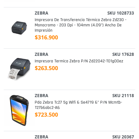
ZEBRA
SKU 1028733
Impresora De Transferencia Térmica Zebra Zd230 -
Monocromo - 203 Dpi - 104mm (4.09") Ancho De
Impresión
$316.900
ZEBRA
SKU 17628
Impresora Termica Zebra P/n Zd22042-T01g00ez
$263.500
ZEBRA
SKU 21118
Pda Zebra Tc27 5g Wifi 6 Se4719 6" P/n Wcmtb-
T27b6abc2-A6
$723.500
ZEBRA
SKU 20367