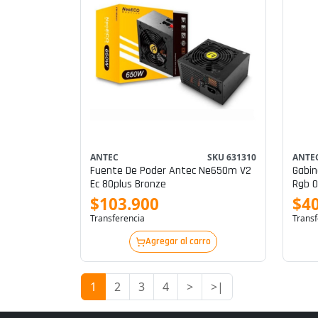
ANTEC
SKU 631310
ANTE
Fuente De Poder Antec Ne650m V2
Gabin
Ec 80plus Bronze
Rgb 0
$103.900
$40
Transferencia
Transf
Agregar al carro
1
2
3
4
>
>|