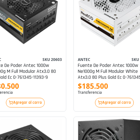
C
SKU 20603
ANTEC
SKU
e De Poder Antec 1000w
Fuente De Poder Antec 1000w
0g M Full Modular Atx3.0 80
Ne1000g M Full Modular White
Gold Ec 0-761345-11393-9
Atx3.0 80 Plus Gold Ec 0-761345-
11790-6
80.500
$185.500
erencia
Transferencia
Agregar al carro
Agregar al carro