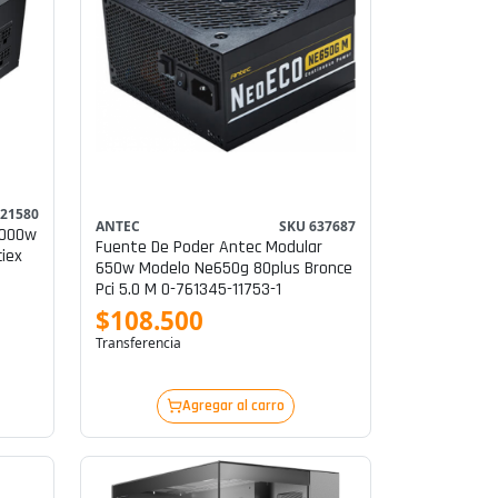
 21580
ANTEC
SKU 637687
1000w
Fuente De Poder Antec Modular
ciex
650w Modelo Ne650g 80plus Bronce
Pci 5.0 M 0-761345-11753-1
$108.500
Transferencia
Agregar al carro