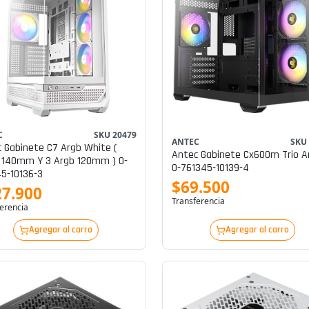
C
SKU 20479
ANTEC
SKU
 Gabinete C7 Argb White (
Antec Gabinete Cx600m Trio A
 140mm Y 3 Argb 120mm ) 0-
0-761345-10139-4
5-10136-3
$69.500
27.900
Transferencia
erencia
Agregar al carro
Agregar al carro