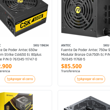
C
SKU 19634
ANTEC
SKU
e De Poder Antec 650w
Fuente De Poder Antec 750w 
m Strike Csk650 Ec 80plus
Modular Bronze Csk750h Ec P/n
e P/n 0-761345-11747-0
761345-11768-5
.900
$85.500
erencia
Transferencia
Agregar al carro
Agregar al carro