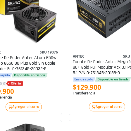
C
SKU 19376
ANTEC
SKU
te De Poder Antec Atom 650w
Fuente De Poder Antec Mega 
o G650 80 Plus Gold Sin Cable
80+ Gold Full Modular Atx 3.1 P
der Ec 0-761345-20032-5
5.1 P/n 0-761345-20188-9
 rápido
Disponible en tienda
Envío rápido
Disponible en tienda
000
Oferta
$129.900
.900
Transferencia
erencia
Agregar al carro
Agregar al carro