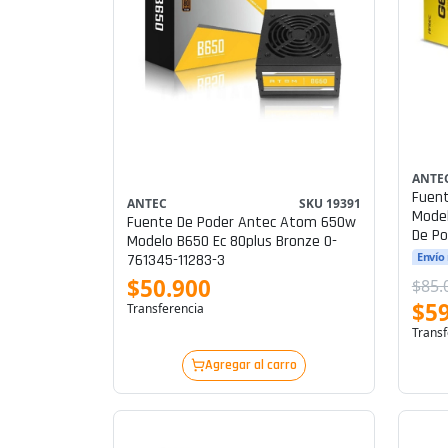
ANTE
Fuen
ANTEC
SKU 19391
Model
Fuente De Poder Antec Atom 650w
De Po
Modelo B650 Ec 80plus Bronze 0-
Envío
761345-11283-3
$50.900
$85.
$59
Transferencia
Transf
Agregar al carro