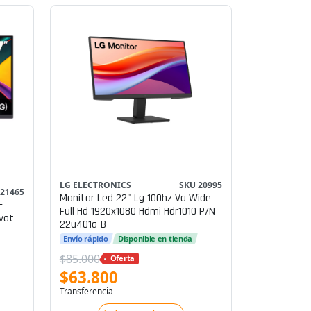
LG ELECTRONICS
SKU 20995
 21465
Monitor Led 22" Lg 100hz Va Wide
-
Full Hd 1920x1080 Hdmi Hdr1010 P/n
ivot
22u401a-B
Envío rápido
Disponible en tienda
$85.000
Oferta
$63.800
Transferencia