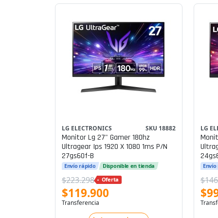
LG ELECTRONICS
SKU 18882
LG E
Monitor Lg 27" Gamer 180hz
Monit
Ultragear Ips 1920 X 1080 1ms P/n
Ultra
27gs60f-B
24gs
Envío rápido
Disponible en tienda
Envío
$223.298
$146
Oferta
$119.900
$99
Transferencia
Transf