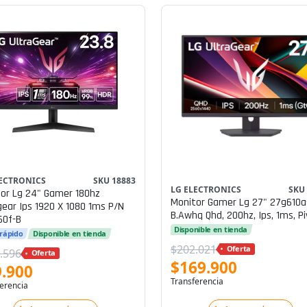
LECTRONICS
SKU 18883
LG ELECTRONICS
SKU
or Lg 24" Gamer 180hz
Monitor Gamer Lg 27" 27g610a
gear Ips 1920 X 1080 1ms P/n
B.awhq Qhd, 200hz, Ips, 1ms, P
60f-B
Disponible en tienda
 rápido
Disponible en tienda
$202.021
Oferta
.596
Oferta
$169.900
.900
Transferencia
erencia