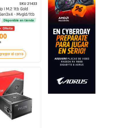
SKU 21433
p | M.2 1tb Gold
Gen3x4 - Mvgld/1tb
Disponible en tienda
Oferta
900
a
gregar al carro