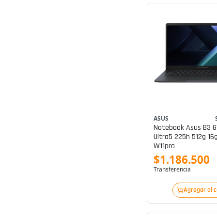
ASUS
Notebook Asus B3 G
Ultra5 225h 512g 16
W11pro
$1.186.500
Transferencia
Agregar al 