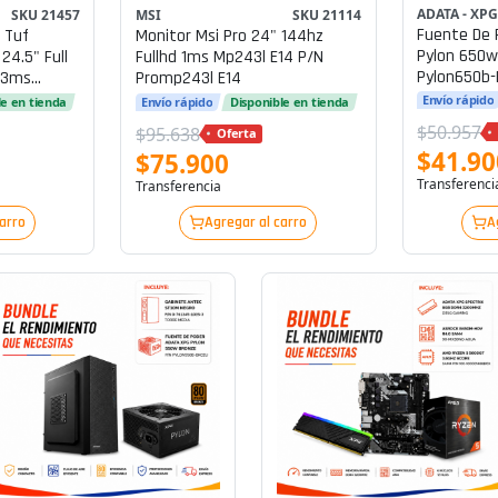
ADATA - XP
SKU 21457
MSI
SKU 21114
Fuente De 
 Tuf
Monitor Msi Pro 24" 144hz
Pylon 650w
4.5" Full
Fullhd 1ms Mp243l E14 P/n
Pylon650b-
0.3ms
Promp243l E14
Envío rápido
le en tienda
Envío rápido
Disponible en tienda
$50.957
$95.638
Oferta
$41.90
$75.900
Transferenci
Transferencia
A
carro
Agregar al carro