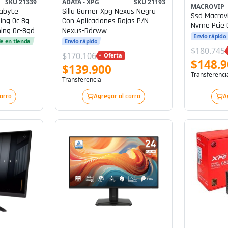
SKU 21339
ADATA - XPG
SKU 21193
MACROVIP
gabyte
Silla Gamer Xpg Nexus Negra
Ssd Macrovi
ng Oc 8g
Con Aplicaciones Rojas P/n
Nvme Pcie 
ing Oc-8gd
Nexus-Rdcww
Envío rápido
le en tienda
Envío rápido
$180.745
$170.106
Oferta
$148.
$139.900
Transferenci
Transferencia
carro
Agregar al carro
A