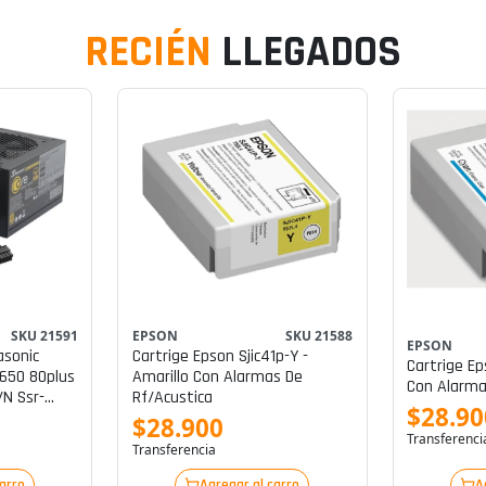
RECIÉN
LLEGADOS
SKU 21591
EPSON
SKU 21588
EPSON
asonic
Cartrige Epson Sjic41p-Y -
Cartrige Ep
650 80plus
Amarillo Con Alarmas De
Con Alarma
n Ssr-
Rf/acustica
$28.90
$28.900
Transferenci
Transferencia
carro
Agregar al carro
A