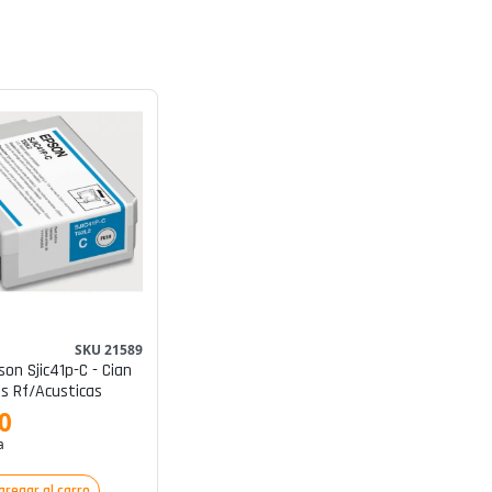
SKU 21589
son Sjic41p-C - Cian
s Rf/acusticas
0
a
gregar al carro