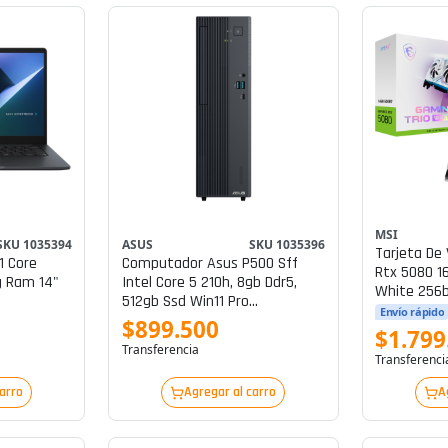
MSI
SKU 1035394
ASUS
SKU 1035396
Tarjeta De 
1 Core
Computador Asus P500 Sff
Rtx 5080 1
g Ram 14"
Intel Core 5 210h, 8gb Ddr5,
White 256b
512gb Ssd Win11 Pro
16gtcw
Envío rápido
Computador Asus P500 5 210h
$899.500
$1.799
512g 8g 15l W11p 1y
Transferencia
Transferenci
carro
Agregar al carro
A