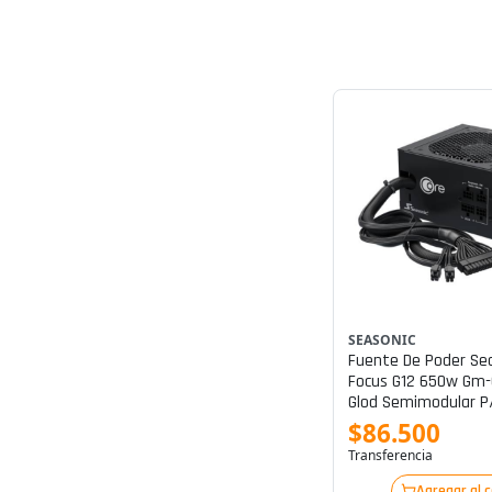
SEASONIC
Fuente De Poder Se
Focus G12 650w Gm-
Glod Semimodular P/
650fm
$86.500
Transferencia
Agregar al 