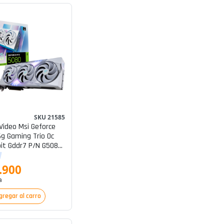
SKU 21585
Video Msi Geforce
6g Gaming Trio Oc
it Gddr7 P/n G5080-
.900
a
gregar al carro