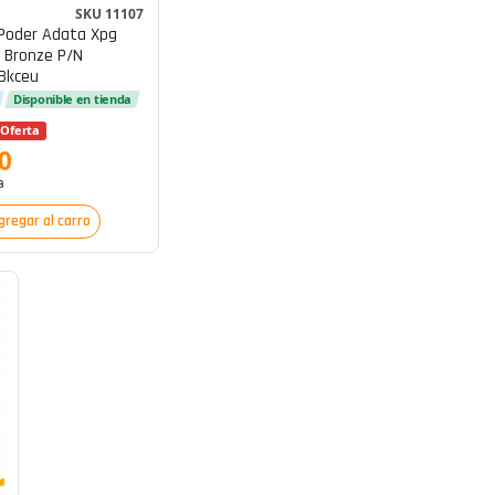
G
SKU 11107
Poder Adata Xpg
 Bronze P/n
Bkceu
Disponible en tienda
Oferta
0
a
gregar al carro