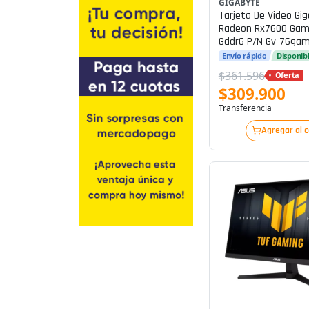
GIGABYTE
Tarjeta De Video Gi
Radeon Rx7600 Gami
Gddr6 P/n Gv-76gam
Envío rápido
Disponib
$361.596
Oferta
$309.900
Transferencia
Agregar al 