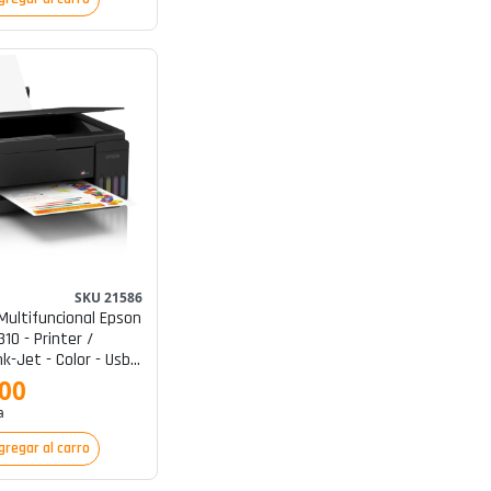
SKU 21586
Multifuncional Epson
10 - Printer /
nk-Jet - Color - Usb
302
900
a
gregar al carro