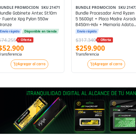
BUNDLE PROMOCION
SKU 21471
BUNDLE PROMOCION
SKU 2147
Bundle Gabinete Antec St10m
Bundle Procesador Amd Ryzen
+ Fuente Xpg Pylon 550w
5 5600gt + Placa Madre Asrock
Bronze
B450m-Hdv + Memoria Adata
Ddr4 8gb 3200 Rgb
Envío rápido
Disponible en tienda
Envío rápido
$74.255
$317.340
Oferta
Oferta
$52.900
$259.900
Transferencia
Transferencia
Agregar al carro
Agregar al carro