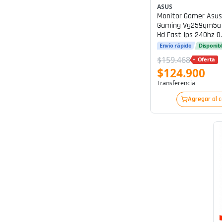
ASUS
Monitor Gamer Asus
Gaming Vg259qm5a 2
Hd Fast Ips 240hz 
Freesync Premium
Envío rápido
Disponib
$159.468
Oferta
$124.900
Transferencia
Agregar al 