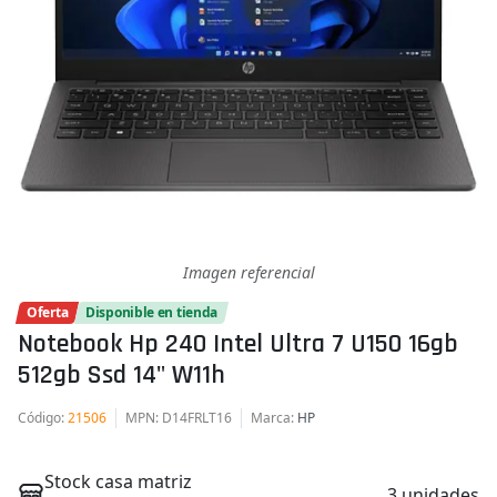
Imagen referencial
Oferta
Disponible en tienda
Notebook Hp 240 Intel Ultra 7 U150 16gb
512gb Ssd 14" W11h
Código
:
21506
MPN
: D14FRLT16
Marca
:
HP
Stock casa matriz
3 unidades