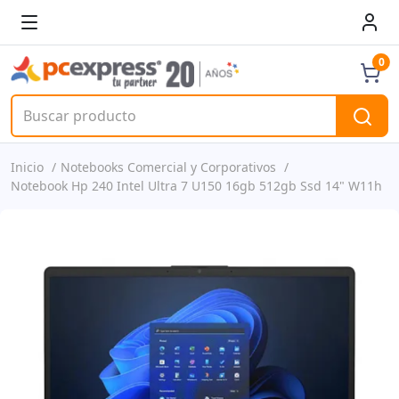
0
Inicio
Notebooks Comercial y Corporativos
Notebook Hp 240 Intel Ultra 7 U150 16gb 512gb Ssd 14" W11h