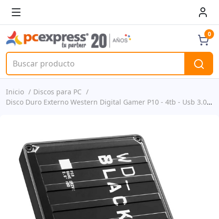
0
Inicio
Discos para PC
Disco Duro Externo Western Digital Gamer P10 - 4tb - Usb 3.0 - Black P/nwdba3a0040bbk-wesn