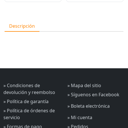
Descripción
» Condiciones de
» Mapa del sitio
devolución y reembolso
» Síguenos en Facebook
» Política de garantía
» Boleta electrónica
» Política de órdenes de
servicio
» Mi cuenta
» Formas de pago
» Pedidos