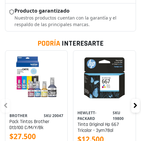
Producto garantizado
Nuestros productos cuentan con la garantía y el
respaldo de las principales marcas.
PODRÍA
INTERESARTE
HEWLETT-
SKU
BROTHER
SKU 20047
PACKARD
19800
Pack Tintas Brother
Tinta Original Hp 667
Dtb100 C/m/y/bk
Tricolor - 3ym78al
$27.500
$12.500