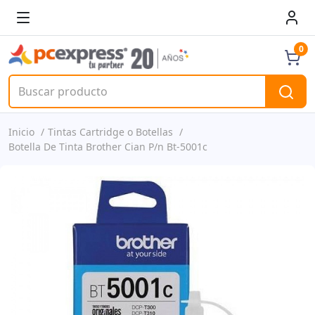
0
Inicio
Tintas Cartridge o Botellas
Botella De Tinta Brother Cian P/n Bt-5001c