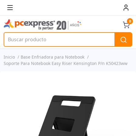
0
Inicio
Base Enfriadora para Notebook
Soporte Para Notebook Easy Riser Kensington P/n K50423ww