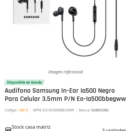
Imagen referencial
Disponible en tienda
Audifono Samsung In-Ear Ia500 Negro
Para Celular 3.5mm P/n Eo-Ia500bbegww
Código
:
14813
MPN
: EO-IA500BBEGWW
Marca
:
SAMSUNG
Stock casa matriz
3 unidades