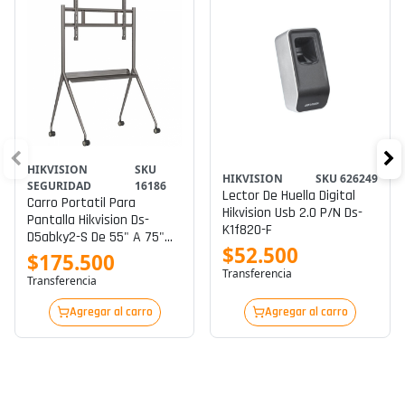
HIKVISION
SKU
HIKVISION
SKU 626249
SEGURIDAD
16186
Lector De Huella Digital
Carro Portatil Para
Hikvision Usb 2.0 P/n Ds-
Pantalla Hikvision Ds-
K1f820-F
D5abky2-S De 55" A 75"
$52.500
P/n Ds-D5abky2-S
$175.500
Transferencia
Transferencia
Agregar al carro
Agregar al carro