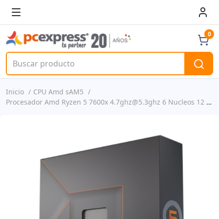
0
Inicio
CPU Amd sAM5
Procesador Amd Ryzen 5 7600x 4.7ghz@5.3ghz 6 Nucleos 12 Hilos Sam5 P/n 100-100000593wof