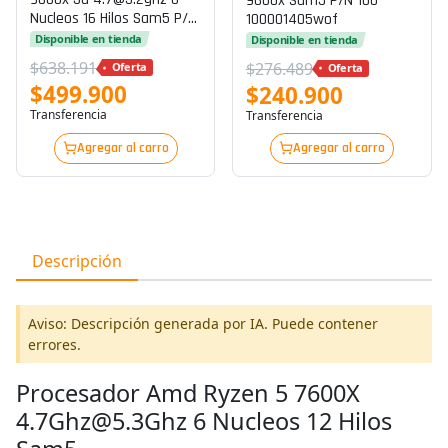
9600x Sam5 P/n 100-
Nucleos 16 Hilos Sam5 P/n
100001405wof
100-100001084wof
Disponible en tienda
Disponible en tienda
$638.191
$276.489
Oferta
Oferta
$499.900
$240.900
Transferencia
Transferencia
Agregar al carro
Agregar al carro
Descripción
Aviso: Descripción generada por IA. Puede contener
errores.
Procesador Amd Ryzen 5 7600X
4.7Ghz@5.3Ghz 6 Nucleos 12 Hilos