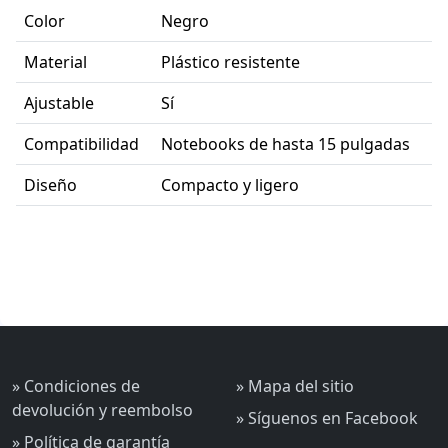
Color
Negro
Material
Plástico resistente
Ajustable
Sí
Compatibilidad
Notebooks de hasta 15 pulgadas
Diseño
Compacto y ligero
» Condiciones de
» Mapa del sitio
devolución y reembolso
» Síguenos en Facebook
» Política de garantía