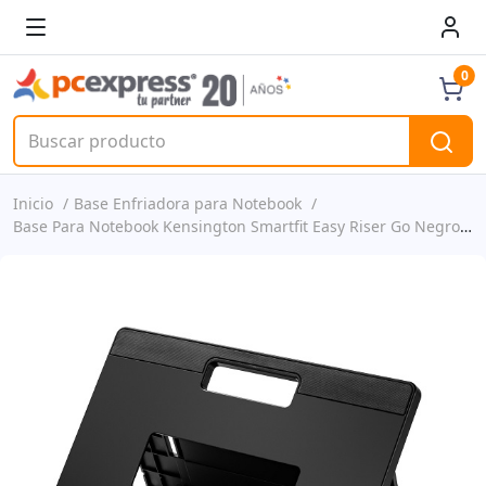
0
Inicio
Base Enfriadora para Notebook
Base Para Notebook Kensington Smartfit Easy Riser Go Negro Ajustable P/n K50422ww