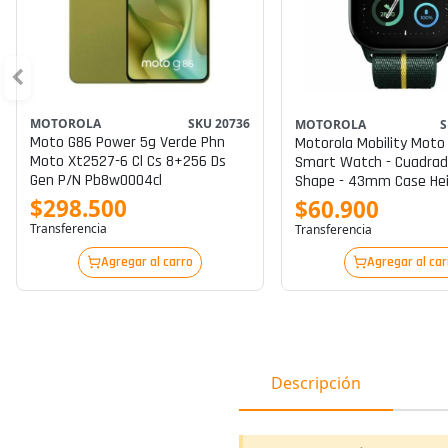
MOTOROLA
SKU 20736
MOTOROLA
S
Moto G86 Power 5g Verde Phn
Motorola Mobility Moto
Moto Xt2527-6 Cl Cs 8+256 Ds
Smart Watch - Cuadrad
Gen P/n Pb8w0004cl
Shape - 43mm Case Hei
37mm Case Width -
$298.500
$60.900
Acelerómetro, Sensor G
Transferencia
Transferencia
Sensor De Luz Ambienta
Notificación Push
Agregar al carro
Agregar al car
Descripción