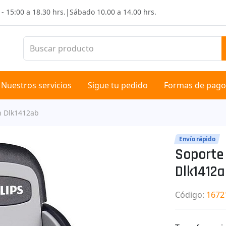
 - 15:00 a 18.30 hrs.
|
Sábado
10.00 a 14.00 hrs.
Nuestros servicios
Sigue tu pedido
Formas de pago
/n Dlk1412ab
Envío rápido
Soporte 
Dlk1412
Código
:
1672