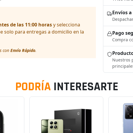
Envíos a
Despacham
ntes de las 11:00 horas
y selecciona
solo para entregas a domicilio en la
Pago se
Compra co
os con
Envío Rápido
.
Producto
Nuestros p
principale
PODRÍA
INTERESARTE