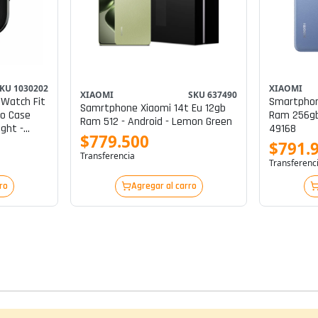
KU 1030202
XIAOMI
XIAOMI
SKU 637490
 Watch Fit
Smartphon
Samrtphone Xiaomi 14t Eu 12gb
o Case
Ram 256gb
Ram 512 - Android - Lemon Green
ght -
49168
$779.500
$791.
yro,
Transferencia
Transferenc
l -
ro
Agregar al carro