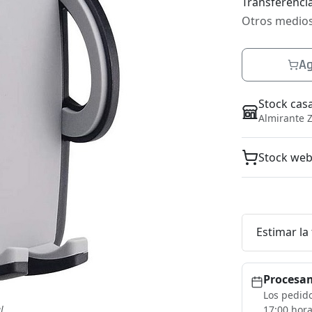
Transferencia
Otros medio
Ag
Stock cas
Almirante Z
Stock we
Estimar la
Procesam
Los pedido
l
17:00 hora