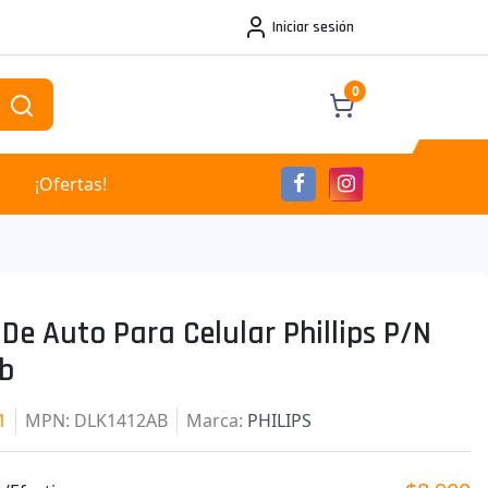
Iniciar sesión
0
¡Ofertas!
De Auto Para Celular Phillips P/n
ab
1
MPN
: DLK1412AB
Marca
:
PHILIPS