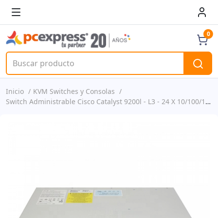
0
Inicio
KVM Switches y Consolas
Switch Administrable Cisco Catalyst 9200l - L3 - 24 X 10/100/1000 (poe+) + 4 X Gigabit Sfp (enlace Ascendente) - Montaje En Rack - Poe+ (740 W) P/n C9200l-24p-4g-e