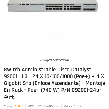
Imagen referencial
Switch Administrable Cisco Catalyst
9200l - L3 - 24 X 10/100/1000 (poe+) + 4 X
Gigabit Sfp (enlace Ascendente) - Montaje
En Rack - Poe+ (740 W) P/n C9200l-24p-
4g-E
Código
:
16836
MPN
: C9200L-24P-4G-E
Marca
:
CISCO