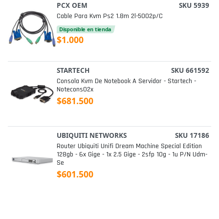
PCX OEM
SKU 5939
Cable Para Kvm Ps2 1.8m 2l-5002p/c
Disponible en tienda
$1.000
STARTECH
SKU 661592
Consola Kvm De Notebook A Servidor - Startech -
Notecons02x
$681.500
UBIQUITI NETWORKS
SKU 17186
Router Ubiquiti Unifi Dream Machine Special Edition
128gb - 6x Gige - 1x 2.5 Gige - 2sfp 10g - 1u P/n Udm-
Se
$601.500