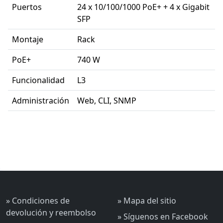
Puertos
24 x 10/100/1000 PoE+ + 4 x Gigabit
SFP
Montaje
Rack
PoE+
740 W
Funcionalidad
L3
Administración
Web, CLI, SNMP
» Condiciones de
» Mapa del sitio
devolución y reembolso
» Síguenos en Facebook