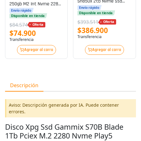
Sn850x 2tb Nvme Ssd
250gb M2 Int Nvme 2280
Wds200t2x0e - M.2 2280 -
Envío rápido
Pcie Gen3 X4 Nvme V1.3
Envío rápido
Pcie 4.0 X4 (nvme) P/n
Disponible en tienda
P/n Wds250g2g0c
Disponible en tienda
Wds200t2x0e
$393.511
Oferta
$84.574
Oferta
$386.900
$74.900
Transferencia
Transferencia
Agregar al carro
Agregar al carro
Descripción
Aviso: Descripción generada por IA. Puede contener
errores.
Disco Xpg Ssd Gammix S70B Blade
1Tb Pciex M.2 2280 Nvme Play5