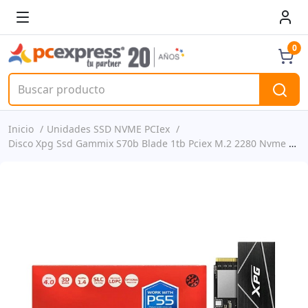
0
Inicio
Unidades SSD NVME PCIex
Disco Xpg Ssd Gammix S70b Blade 1tb Pciex M.2 2280 Nvme Play5 Compatible P/n Agammixs70b-1t-cs