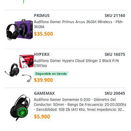
PRIMUS
SKU 21160
Audifono Gamer Primus Arcus 360bt Wireless - Pbh-
360bk
$35.500
HYPERX
SKU 16075
Audifono Gamer Hyperx Cloud Stinger 2 Black P/n
519t1aa
Disponible en tienda
$39.900
GAMEMAX
SKU 20045
Audifono Gamer Gamemax G-200 - Diámetro Del
Conductor: 50mm - Rango De Frecuencia: 20-20.000hz
- Sensibilidad: 108 Db (at1 Khz, 1mw) Impedancia: 32
Ohm - Longitud Del Cable: 2.5m - Enchufe: 3.5mmx2 +
$5.900
Usb