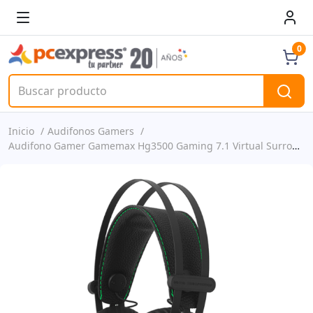
0
Inicio
Audifonos Gamers
Audifono Gamer Gamemax Hg3500 Gaming 7.1 Virtual Surround - Rgb Led Con Diferentes Colores - Alta Sensibilidad - Conexión Usb P/n Hg3500