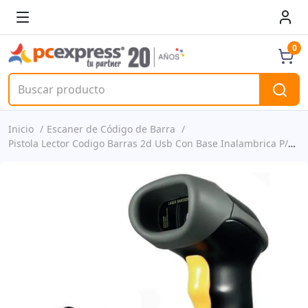
0
Inicio
Escaner de Código de Barra
Pistola Lector Codigo Barras 2d Usb Con Base Inalambrica P/n Ut-bscw2d