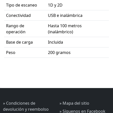
Tipo de escaneo
1D y 2D
Conectividad
USB e inalámbrica
Rango de
Hasta 100 metros
operación
(inalámbrico)
Base de carga
Incluida
Peso
200 gramos
» Condiciones de
» Mapa del sitio
devolución y reembolso
» Síguenos en Facebook