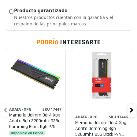
Producto garantizado
Nuestros productos cuentan con la garantía y el
respaldo de las principales marcas.
PODRÍA
INTERESARTE
ADATA - XPG
SKU 17447
Memoria Udimm Ddr4 Xpg
ADATA - XPG
SKU 17446
Adata 8gb 3200mhz D35g
Memoria Udimm Ddr4 Xpg
Gamming Black Rgb P/n
Adata Gamming 8gb
Ax4u32008g16a-Sbkd35g
Disponible en tienda
3200mhz D35 Black P/n